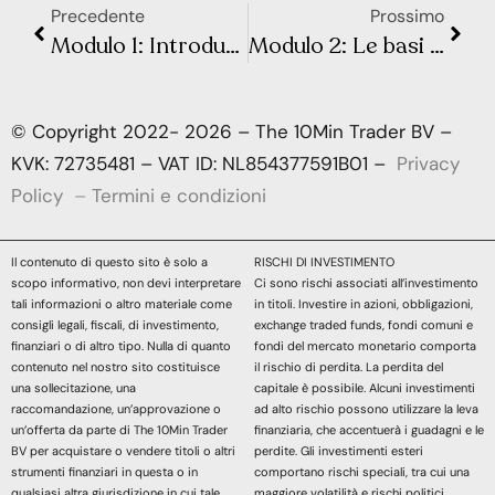
Precedente
Prossimo
Modulo 1: Introduzione alle opzioni – Lezione 3: I vantaggi delle opzioni
Modulo 2: Le basi delle Opzioni – Lezione 2: Le Opzioni Put
© Copyright 2022- 2026 – The 10Min Trader BV –
KVK: 72735481 – VAT ID: NL854377591B01 –
Privacy
Policy
–
Termini e condizioni
Il contenuto di questo sito è solo a
RISCHI DI INVESTIMENTO
scopo informativo, non devi interpretare
Ci sono rischi associati all’investimento
tali informazioni o altro materiale come
in titoli. Investire in azioni, obbligazioni,
consigli legali, fiscali, di investimento,
exchange traded funds, fondi comuni e
finanziari o di altro tipo. Nulla di quanto
fondi del mercato monetario comporta
contenuto nel nostro sito costituisce
il rischio di perdita. La perdita del
una sollecitazione, una
capitale è possibile. Alcuni investimenti
raccomandazione, un’approvazione o
ad alto rischio possono utilizzare la leva
un’offerta da parte di The 10Min Trader
finanziaria, che accentuerà i guadagni e le
BV per acquistare o vendere titoli o altri
perdite. Gli investimenti esteri
strumenti finanziari in questa o in
comportano rischi speciali, tra cui una
qualsiasi altra giurisdizione in cui tale
maggiore volatilità e rischi politici,