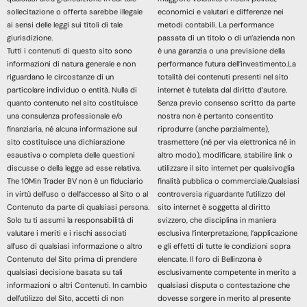
sollecitazione o offerta sarebbe illegale
economici e valutari e differenze nei
ai sensi delle leggi sui titoli di tale
metodi contabili. La performance
giurisdizione.
passata di un titolo o di un’azienda non
Tutti i contenuti di questo sito sono
è una garanzia o una previsione della
informazioni di natura generale e non
performance futura dell’investimento.La
riguardano le circostanze di un
totalità dei contenuti presenti nel sito
particolare individuo o entità. Nulla di
internet è tutelata dal diritto d’autore.
quanto contenuto nel sito costituisce
Senza previo consenso scritto da parte
una consulenza professionale e/o
nostra non è pertanto consentito
finanziaria, né alcuna informazione sul
riprodurre (anche parzialmente),
sito costituisce una dichiarazione
trasmettere (né per via elettronica né in
esaustiva o completa delle questioni
altro modo), modificare, stabilire link o
discusse o della legge ad esse relativa.
utilizzare il sito internet per qualsivoglia
The 10Min Trader BV non è un fiduciario
finalità pubblica o commerciale.Qualsiasi
in virtù dell’uso o dell’accesso al Sito o al
controversia riguardante l’utilizzo del
Contenuto da parte di qualsiasi persona.
sito internet è soggetta al diritto
Solo tu ti assumi la responsabilità di
svizzero, che disciplina in maniera
valutare i meriti e i rischi associati
esclusiva l’interpretazione, l’applicazione
all’uso di qualsiasi informazione o altro
e gli effetti di tutte le condizioni sopra
Contenuto del Sito prima di prendere
elencate. Il foro di Bellinzona è
qualsiasi decisione basata su tali
esclusivamente competente in merito a
informazioni o altri Contenuti. In cambio
qualsiasi disputa o contestazione che
dell’utilizzo del Sito, accetti di non
dovesse sorgere in merito al presente