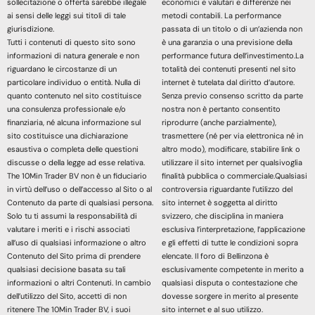
sollecitazione o offerta sarebbe illegale
economici e valutari e differenze nei
ai sensi delle leggi sui titoli di tale
metodi contabili. La performance
giurisdizione.
passata di un titolo o di un’azienda non
Tutti i contenuti di questo sito sono
è una garanzia o una previsione della
informazioni di natura generale e non
performance futura dell’investimento.La
riguardano le circostanze di un
totalità dei contenuti presenti nel sito
particolare individuo o entità. Nulla di
internet è tutelata dal diritto d’autore.
quanto contenuto nel sito costituisce
Senza previo consenso scritto da parte
una consulenza professionale e/o
nostra non è pertanto consentito
finanziaria, né alcuna informazione sul
riprodurre (anche parzialmente),
sito costituisce una dichiarazione
trasmettere (né per via elettronica né in
esaustiva o completa delle questioni
altro modo), modificare, stabilire link o
discusse o della legge ad esse relativa.
utilizzare il sito internet per qualsivoglia
The 10Min Trader BV non è un fiduciario
finalità pubblica o commerciale.Qualsiasi
in virtù dell’uso o dell’accesso al Sito o al
controversia riguardante l’utilizzo del
Contenuto da parte di qualsiasi persona.
sito internet è soggetta al diritto
Solo tu ti assumi la responsabilità di
svizzero, che disciplina in maniera
valutare i meriti e i rischi associati
esclusiva l’interpretazione, l’applicazione
all’uso di qualsiasi informazione o altro
e gli effetti di tutte le condizioni sopra
Contenuto del Sito prima di prendere
elencate. Il foro di Bellinzona è
qualsiasi decisione basata su tali
esclusivamente competente in merito a
informazioni o altri Contenuti. In cambio
qualsiasi disputa o contestazione che
dell’utilizzo del Sito, accetti di non
dovesse sorgere in merito al presente
ritenere The 10Min Trader BV, i suoi
sito internet e al suo utilizzo.