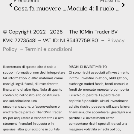
Precedente
Prossimo
Cosa fa muovere i mercati? Sintesi Macro – Settimana 15
Modulo 4: Il ruolo della moneta e i regimi monetari – Lezione 1: La deflazione
© Copyright 2022- 2026 – The 10Min Trader BV –
KVK: 72735481 – VAT ID: NL854377591B01 –
Privacy
Policy
–
Termini e condizioni
Il contenuto di questo sito è solo a
RISCHI DI INVESTIMENTO
scopo informativo, non devi interpretare
Ci sono rischi associati all’investimento
tali informazioni o altro materiale come
in titoli. Investire in azioni, obbligazioni,
consigli legali, fiscali, di investimento,
exchange traded funds, fondi comuni e
finanziari o di altro tipo. Nulla di quanto
fondi del mercato monetario comporta
contenuto nel nostro sito costituisce
il rischio di perdita. La perdita del
una sollecitazione, una
capitale è possibile. Alcuni investimenti
raccomandazione, un’approvazione o
ad alto rischio possono utilizzare la leva
un’offerta da parte di The 10Min Trader
finanziaria, che accentuerà i guadagni e le
BV per acquistare o vendere titoli o altri
perdite. Gli investimenti esteri
strumenti finanziari in questa o in
comportano rischi speciali, tra cui una
qualsiasi altra giurisdizione in cui tale
maggiore volatilità e rischi politici,