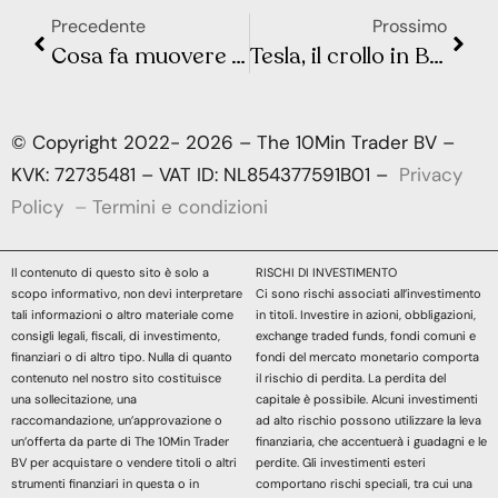
Precedente
Prossimo
Cosa fa muovere Wall Street e la Borsa Europea? Sintesi Macro – Settimana 10
Tesla, il crollo in Borsa e nelle vendite: una crisi più profonda del previsto
© Copyright 2022- 2026 – The 10Min Trader BV –
KVK: 72735481 – VAT ID: NL854377591B01 –
Privacy
Policy
–
Termini e condizioni
Il contenuto di questo sito è solo a
RISCHI DI INVESTIMENTO
scopo informativo, non devi interpretare
Ci sono rischi associati all’investimento
tali informazioni o altro materiale come
in titoli. Investire in azioni, obbligazioni,
consigli legali, fiscali, di investimento,
exchange traded funds, fondi comuni e
finanziari o di altro tipo. Nulla di quanto
fondi del mercato monetario comporta
contenuto nel nostro sito costituisce
il rischio di perdita. La perdita del
una sollecitazione, una
capitale è possibile. Alcuni investimenti
raccomandazione, un’approvazione o
ad alto rischio possono utilizzare la leva
un’offerta da parte di The 10Min Trader
finanziaria, che accentuerà i guadagni e le
BV per acquistare o vendere titoli o altri
perdite. Gli investimenti esteri
strumenti finanziari in questa o in
comportano rischi speciali, tra cui una