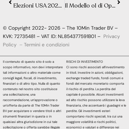
Elezioni USA 2024: Gli Asset da Monitorare Durante la Sfida Trump-Harris
Il Modello o1 di OpenAI: Quando l’Intelligenza Artificiale Inizia a Ragionare
© Copyright 2022- 2026 – The 10Min Trader BV –
KVK: 72735481 – VAT ID: NL854377591B01 –
Privacy
Policy
–
Termini e condizioni
Il contenuto di questo sito è solo a
RISCHI DI INVESTIMENTO
scopo informativo, non devi interpretare
Ci sono rischi associati all’investimento
tali informazioni o altro materiale come
in titoli. Investire in azioni, obbligazioni,
consigli legali, fiscali, di investimento,
exchange traded funds, fondi comuni e
finanziari o di altro tipo. Nulla di quanto
fondi del mercato monetario comporta
contenuto nel nostro sito costituisce
il rischio di perdita. La perdita del
una sollecitazione, una
capitale è possibile. Alcuni investimenti
raccomandazione, un’approvazione o
ad alto rischio possono utilizzare la leva
un’offerta da parte di The 10Min Trader
finanziaria, che accentuerà i guadagni e le
BV per acquistare o vendere titoli o altri
perdite. Gli investimenti esteri
strumenti finanziari in questa o in
comportano rischi speciali, tra cui una
qualsiasi altra giurisdizione in cui tale
maggiore volatilità e rischi politici,
sollecitazione o offerta sarebbe illegale
economici e valutari e differenze nei