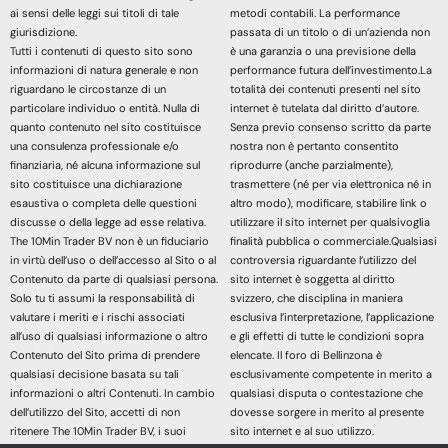
ai sensi delle leggi sui titoli di tale
metodi contabili. La performance
giurisdizione.
passata di un titolo o di un’azienda non
Tutti i contenuti di questo sito sono
è una garanzia o una previsione della
informazioni di natura generale e non
performance futura dell’investimento.La
riguardano le circostanze di un
totalità dei contenuti presenti nel sito
particolare individuo o entità. Nulla di
internet è tutelata dal diritto d’autore.
quanto contenuto nel sito costituisce
Senza previo consenso scritto da parte
una consulenza professionale e/o
nostra non è pertanto consentito
finanziaria, né alcuna informazione sul
riprodurre (anche parzialmente),
sito costituisce una dichiarazione
trasmettere (né per via elettronica né in
esaustiva o completa delle questioni
altro modo), modificare, stabilire link o
discusse o della legge ad esse relativa.
utilizzare il sito internet per qualsivoglia
The 10Min Trader BV non è un fiduciario
finalità pubblica o commerciale.Qualsiasi
in virtù dell’uso o dell’accesso al Sito o al
controversia riguardante l’utilizzo del
Contenuto da parte di qualsiasi persona.
sito internet è soggetta al diritto
Solo tu ti assumi la responsabilità di
svizzero, che disciplina in maniera
valutare i meriti e i rischi associati
esclusiva l’interpretazione, l’applicazione
all’uso di qualsiasi informazione o altro
e gli effetti di tutte le condizioni sopra
Contenuto del Sito prima di prendere
elencate. Il foro di Bellinzona è
qualsiasi decisione basata su tali
esclusivamente competente in merito a
informazioni o altri Contenuti. In cambio
qualsiasi disputa o contestazione che
dell’utilizzo del Sito, accetti di non
dovesse sorgere in merito al presente
ritenere The 10Min Trader BV, i suoi
sito internet e al suo utilizzo.