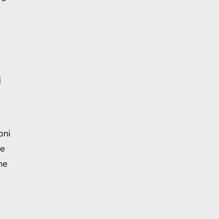
i
oni
le
ne