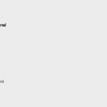
onal
ni