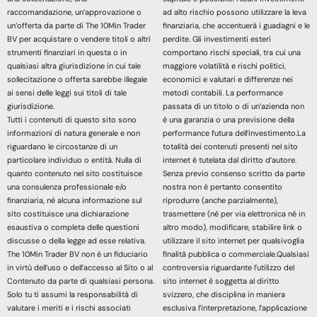
raccomandazione, un’approvazione o
ad alto rischio possono utilizzare la leva
un’offerta da parte di The 10Min Trader
finanziaria, che accentuerà i guadagni e le
BV per acquistare o vendere titoli o altri
perdite. Gli investimenti esteri
strumenti finanziari in questa o in
comportano rischi speciali, tra cui una
qualsiasi altra giurisdizione in cui tale
maggiore volatilità e rischi politici,
sollecitazione o offerta sarebbe illegale
economici e valutari e differenze nei
ai sensi delle leggi sui titoli di tale
metodi contabili. La performance
giurisdizione.
passata di un titolo o di un’azienda non
Tutti i contenuti di questo sito sono
è una garanzia o una previsione della
informazioni di natura generale e non
performance futura dell’investimento.La
riguardano le circostanze di un
totalità dei contenuti presenti nel sito
particolare individuo o entità. Nulla di
internet è tutelata dal diritto d’autore.
quanto contenuto nel sito costituisce
Senza previo consenso scritto da parte
una consulenza professionale e/o
nostra non è pertanto consentito
finanziaria, né alcuna informazione sul
riprodurre (anche parzialmente),
sito costituisce una dichiarazione
trasmettere (né per via elettronica né in
esaustiva o completa delle questioni
altro modo), modificare, stabilire link o
discusse o della legge ad esse relativa.
utilizzare il sito internet per qualsivoglia
The 10Min Trader BV non è un fiduciario
finalità pubblica o commerciale.Qualsiasi
in virtù dell’uso o dell’accesso al Sito o al
controversia riguardante l’utilizzo del
Contenuto da parte di qualsiasi persona.
sito internet è soggetta al diritto
Solo tu ti assumi la responsabilità di
svizzero, che disciplina in maniera
valutare i meriti e i rischi associati
esclusiva l’interpretazione, l’applicazione