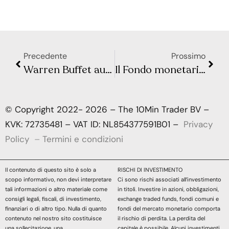
Precedente
Prossimo
Warren Buffet aumenta le sue partecipazioni in azioni giapponesi
Il Fondo monetario internazionale riduce le sue prospettive di crescita globale
© Copyright 2022- 2026 – The 10Min Trader BV –
KVK: 72735481 – VAT ID: NL854377591B01 –
Privacy
Policy
–
Termini e condizioni
Il contenuto di questo sito è solo a
RISCHI DI INVESTIMENTO
scopo informativo, non devi interpretare
Ci sono rischi associati all’investimento
tali informazioni o altro materiale come
in titoli. Investire in azioni, obbligazioni,
consigli legali, fiscali, di investimento,
exchange traded funds, fondi comuni e
finanziari o di altro tipo. Nulla di quanto
fondi del mercato monetario comporta
contenuto nel nostro sito costituisce
il rischio di perdita. La perdita del
una sollecitazione, una
capitale è possibile. Alcuni investimenti