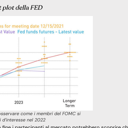
t plot della FED
ò osservare come i membri del FOMC si
i d’interesse nel 2022
Alla fine i partecipanti al mercato potrebbero scoprire c