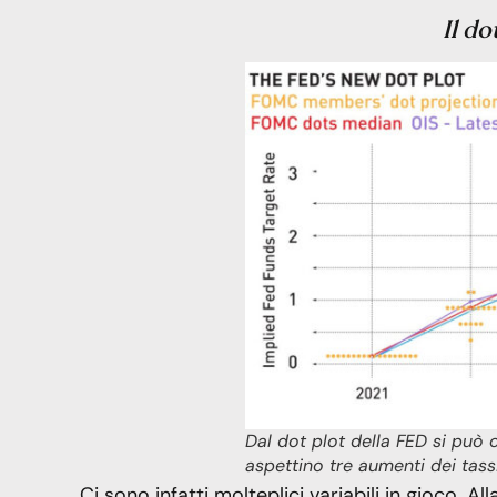
Il do
Dal dot plot della FED si pu
aspettino tre aumenti dei tass
Ci sono infatti molteplici variabili in gioco. 