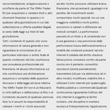
raccomandazione, un’approvazione o
ad alto rischio possono utilizzare la leva
un’offerta da parte di The 10Min Trader
finanziaria, che accentuerà i guadagni e le
BV per acquistare o vendere titoli o altri
perdite. Gli investimenti esteri
strumenti finanziari in questa o in
comportano rischi speciali, tra cui una
qualsiasi altra giurisdizione in cui tale
maggiore volatilità e rischi politici,
sollecitazione o offerta sarebbe illegale
economici e valutari e differenze nei
ai sensi delle leggi sui titoli di tale
metodi contabili. La performance
giurisdizione.
passata di un titolo o di un’azienda non
Tutti i contenuti di questo sito sono
è una garanzia o una previsione della
informazioni di natura generale e non
performance futura dell’investimento.La
riguardano le circostanze di un
totalità dei contenuti presenti nel sito
particolare individuo o entità. Nulla di
internet è tutelata dal diritto d’autore.
quanto contenuto nel sito costituisce
Senza previo consenso scritto da parte
una consulenza professionale e/o
nostra non è pertanto consentito
finanziaria, né alcuna informazione sul
riprodurre (anche parzialmente),
sito costituisce una dichiarazione
trasmettere (né per via elettronica né in
esaustiva o completa delle questioni
altro modo), modificare, stabilire link o
discusse o della legge ad esse relativa.
utilizzare il sito internet per qualsivoglia
The 10Min Trader BV non è un fiduciario
finalità pubblica o commerciale.Qualsiasi
in virtù dell’uso o dell’accesso al Sito o al
controversia riguardante l’utilizzo del
Contenuto da parte di qualsiasi persona.
sito internet è soggetta al diritto
Solo tu ti assumi la responsabilità di
svizzero, che disciplina in maniera
valutare i meriti e i rischi associati
esclusiva l’interpretazione, l’applicazione