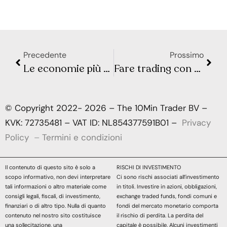
Precedente
Prossimo
Le economie più grandi e piccole del mondo
Fare trading con gli indicatori: perché perdi soldi?
© Copyright 2022- 2026 – The 10Min Trader BV –
KVK: 72735481 – VAT ID: NL854377591B01 –
Privacy
Policy
–
Termini e condizioni
Il contenuto di questo sito è solo a
RISCHI DI INVESTIMENTO
scopo informativo, non devi interpretare
Ci sono rischi associati all’investimento
tali informazioni o altro materiale come
in titoli. Investire in azioni, obbligazioni,
consigli legali, fiscali, di investimento,
exchange traded funds, fondi comuni e
finanziari o di altro tipo. Nulla di quanto
fondi del mercato monetario comporta
contenuto nel nostro sito costituisce
il rischio di perdita. La perdita del
una sollecitazione, una
capitale è possibile. Alcuni investimenti