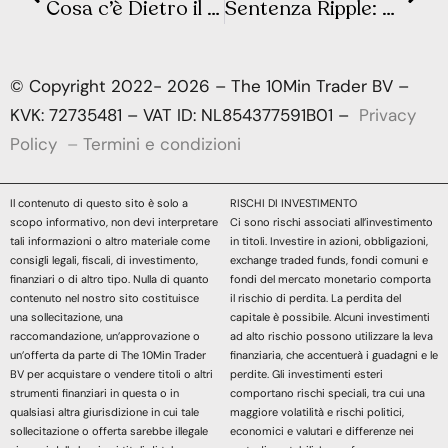
Cosa c’è Dietro il Crollo del Mercato? Consigli per Affrontare la Volatilità nel 2024
Sentenza Ripple: Come XRP Ha Superato l’Assalto del SEC
© Copyright 2022- 2026 – The 10Min Trader BV –
KVK: 72735481 – VAT ID: NL854377591B01 –
Privacy
Policy
–
Termini e condizioni
Il contenuto di questo sito è solo a
RISCHI DI INVESTIMENTO
scopo informativo, non devi interpretare
Ci sono rischi associati all’investimento
tali informazioni o altro materiale come
in titoli. Investire in azioni, obbligazioni,
consigli legali, fiscali, di investimento,
exchange traded funds, fondi comuni e
finanziari o di altro tipo. Nulla di quanto
fondi del mercato monetario comporta
contenuto nel nostro sito costituisce
il rischio di perdita. La perdita del
una sollecitazione, una
capitale è possibile. Alcuni investimenti
raccomandazione, un’approvazione o
ad alto rischio possono utilizzare la leva
un’offerta da parte di The 10Min Trader
finanziaria, che accentuerà i guadagni e le
BV per acquistare o vendere titoli o altri
perdite. Gli investimenti esteri
strumenti finanziari in questa o in
comportano rischi speciali, tra cui una
qualsiasi altra giurisdizione in cui tale
maggiore volatilità e rischi politici,
sollecitazione o offerta sarebbe illegale
economici e valutari e differenze nei