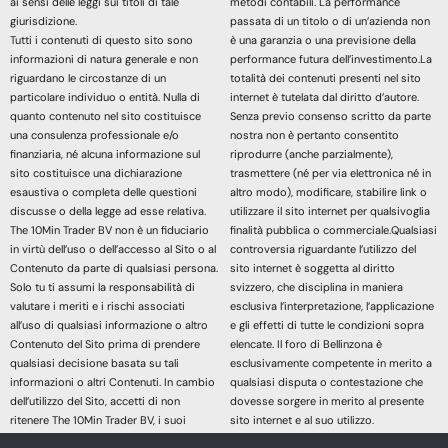
ai sensi delle leggi sui titoli di tale
metodi contabili. La performance
giurisdizione.
passata di un titolo o di un’azienda non
Tutti i contenuti di questo sito sono
è una garanzia o una previsione della
informazioni di natura generale e non
performance futura dell’investimento.La
riguardano le circostanze di un
totalità dei contenuti presenti nel sito
particolare individuo o entità. Nulla di
internet è tutelata dal diritto d’autore.
quanto contenuto nel sito costituisce
Senza previo consenso scritto da parte
una consulenza professionale e/o
nostra non è pertanto consentito
finanziaria, né alcuna informazione sul
riprodurre (anche parzialmente),
sito costituisce una dichiarazione
trasmettere (né per via elettronica né in
esaustiva o completa delle questioni
altro modo), modificare, stabilire link o
discusse o della legge ad esse relativa.
utilizzare il sito internet per qualsivoglia
The 10Min Trader BV non è un fiduciario
finalità pubblica o commerciale.Qualsiasi
in virtù dell’uso o dell’accesso al Sito o al
controversia riguardante l’utilizzo del
Contenuto da parte di qualsiasi persona.
sito internet è soggetta al diritto
Solo tu ti assumi la responsabilità di
svizzero, che disciplina in maniera
valutare i meriti e i rischi associati
esclusiva l’interpretazione, l’applicazione
all’uso di qualsiasi informazione o altro
e gli effetti di tutte le condizioni sopra
Contenuto del Sito prima di prendere
elencate. Il foro di Bellinzona è
qualsiasi decisione basata su tali
esclusivamente competente in merito a
informazioni o altri Contenuti. In cambio
qualsiasi disputa o contestazione che
dell’utilizzo del Sito, accetti di non
dovesse sorgere in merito al presente
ritenere The 10Min Trader BV, i suoi
sito internet e al suo utilizzo.
affiliati o qualsiasi terzo fornitore di
Accedendo e continuando nella lettura