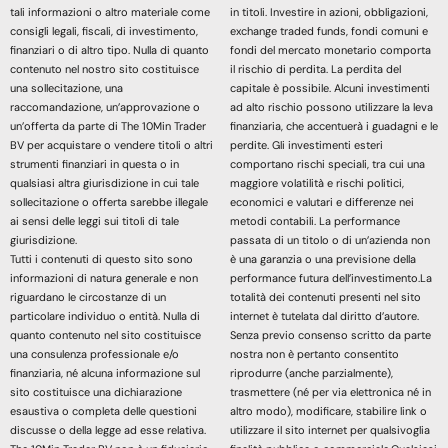
tali informazioni o altro materiale come
in titoli. Investire in azioni, obbligazioni,
consigli legali, fiscali, di investimento,
exchange traded funds, fondi comuni e
finanziari o di altro tipo. Nulla di quanto
fondi del mercato monetario comporta
contenuto nel nostro sito costituisce
il rischio di perdita. La perdita del
una sollecitazione, una
capitale è possibile. Alcuni investimenti
raccomandazione, un’approvazione o
ad alto rischio possono utilizzare la leva
un’offerta da parte di The 10Min Trader
finanziaria, che accentuerà i guadagni e le
BV per acquistare o vendere titoli o altri
perdite. Gli investimenti esteri
strumenti finanziari in questa o in
comportano rischi speciali, tra cui una
qualsiasi altra giurisdizione in cui tale
maggiore volatilità e rischi politici,
sollecitazione o offerta sarebbe illegale
economici e valutari e differenze nei
ai sensi delle leggi sui titoli di tale
metodi contabili. La performance
giurisdizione.
passata di un titolo o di un’azienda non
Tutti i contenuti di questo sito sono
è una garanzia o una previsione della
informazioni di natura generale e non
performance futura dell’investimento.La
riguardano le circostanze di un
totalità dei contenuti presenti nel sito
particolare individuo o entità. Nulla di
internet è tutelata dal diritto d’autore.
quanto contenuto nel sito costituisce
Senza previo consenso scritto da parte
una consulenza professionale e/o
nostra non è pertanto consentito
finanziaria, né alcuna informazione sul
riprodurre (anche parzialmente),
sito costituisce una dichiarazione
trasmettere (né per via elettronica né in
esaustiva o completa delle questioni
altro modo), modificare, stabilire link o
discusse o della legge ad esse relativa.
utilizzare il sito internet per qualsivoglia