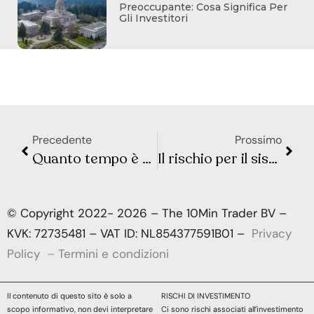
Preoccupante: Cosa Significa Per
Gli Investitori
Precedente
Prossimo
Quanto tempo è necessario per raddoppiare i soldi con gli investimenti?
Il rischio per il sistema finanziario derivante dai derivati valutari
© Copyright 2022- 2026 – The 10Min Trader BV –
KVK: 72735481 – VAT ID: NL854377591B01 –
Privacy
Policy
–
Termini e condizioni
Il contenuto di questo sito è solo a
RISCHI DI INVESTIMENTO
scopo informativo, non devi interpretare
Ci sono rischi associati all’investimento