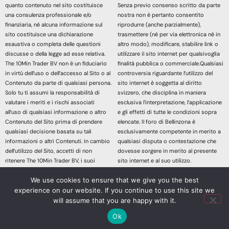
quanto contenuto nel sito costituisce
Senza previo consenso scritto da parte
una consulenza professionale e/o
nostra non è pertanto consentito
finanziaria, né alcuna informazione sul
riprodurre (anche parzialmente),
sito costituisce una dichiarazione
trasmettere (né per via elettronica né in
esaustiva o completa delle questioni
altro modo), modificare, stabilire link o
discusse o della legge ad esse relativa.
utilizzare il sito internet per qualsivoglia
The 10Min Trader BV non è un fiduciario
finalità pubblica o commerciale.Qualsiasi
in virtù dell’uso o dell’accesso al Sito o al
controversia riguardante l’utilizzo del
Contenuto da parte di qualsiasi persona.
sito internet è soggetta al diritto
Solo tu ti assumi la responsabilità di
svizzero, che disciplina in maniera
valutare i meriti e i rischi associati
esclusiva l’interpretazione, l’applicazione
all’uso di qualsiasi informazione o altro
e gli effetti di tutte le condizioni sopra
Contenuto del Sito prima di prendere
elencate. Il foro di Bellinzona è
qualsiasi decisione basata su tali
esclusivamente competente in merito a
informazioni o altri Contenuti. In cambio
qualsiasi disputa o contestazione che
dell’utilizzo del Sito, accetti di non
dovesse sorgere in merito al presente
ritenere The 10Min Trader BV, i suoi
sito internet e al suo utilizzo.
affiliati o qualsiasi terzo fornitore di
Accedendo e continuando nella lettura
We use cookies to ensure that we give you the best
servizi responsabile di eventuali
dei contenuti di questo sito Web
richieste di risarcimento danni derivanti
dichiari di aver letto, compreso e
experience on our website. If you continue to use this site we
da qualsiasi decisione presa sulla base
accettato le sopracitate informazioni
will assume that you are happy with it.
di informazioni o altri Contenuti messi a
legali.
Ok
tua disposizione attraverso il Sito.