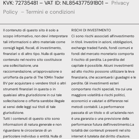
KVK: 72735481 – VAT ID: NL854377591B01 –
Privacy
Policy
–
Termini e condizioni
Il contenuto di questo sito è solo a
RISCHI DI INVESTIMENTO
scopo informativo, non devi interpretare
Ci sono rischi associati all’investimento
tali informazioni o altro materiale come
in titoli. Investire in azioni, obbligazioni,
consigli legali, fiscali, di investimento,
exchange traded funds, fondi comuni e
finanziari o di altro tipo. Nulla di quanto
fondi del mercato monetario comporta
contenuto nel nostro sito costituisce
il rischio di perdita. La perdita del
una sollecitazione, una
capitale è possibile. Alcuni investimenti
raccomandazione, un’approvazione o
ad alto rischio possono utilizzare la leva
un’offerta da parte di The 10Min Trader
finanziaria, che accentuerà i guadagni e le
BV per acquistare o vendere titoli o altri
perdite. Gli investimenti esteri
strumenti finanziari in questa o in
comportano rischi speciali, tra cui una
qualsiasi altra giurisdizione in cui tale
maggiore volatilità e rischi politici,
sollecitazione o offerta sarebbe illegale
economici e valutari e differenze nei
ai sensi delle leggi sui titoli di tale
metodi contabili. La performance
giurisdizione.
passata di un titolo o di un’azienda non
Tutti i contenuti di questo sito sono
è una garanzia o una previsione della
informazioni di natura generale e non
performance futura dell’investimento.La
riguardano le circostanze di un
totalità dei contenuti presenti nel sito
particolare individuo o entità. Nulla di
internet è tutelata dal diritto d’autore.