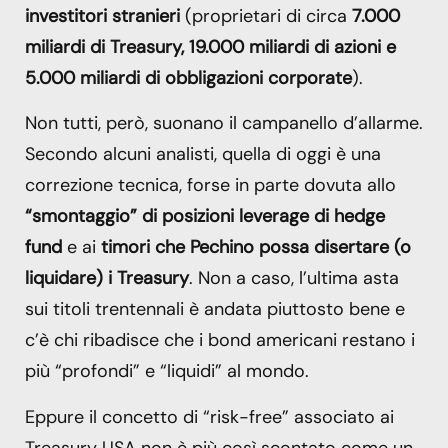
investitori stranieri
(proprietari di circa
7.000
miliardi di Treasury, 19.000 miliardi di azioni e
5.000 miliardi di obbligazioni corporate
).
Non tutti, però, suonano il campanello d’allarme.
Secondo alcuni analisti, quella di oggi è una
correzione tecnica, forse in parte dovuta allo
“smontaggio” di posizioni leverage di hedge
fund
e ai
timori che Pechino possa disertare (o
liquidare) i Treasury
. Non a caso, l’ultima asta
sui titoli trentennali è andata piuttosto bene e
c’è chi ribadisce che i bond americani restano i
più “profondi” e “liquidi” al mondo.
Eppure il concetto di “risk-free” associato ai
Treasury USA non è più così scontato come un