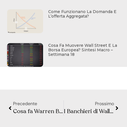
Come Funzionano La Domanda E
L’offerta Aggregata?
Cosa Fa Muovere Wall Street E La
Borsa Europea? Sintesi Macro –
Settimana 18
Precedente
Prossimo
Cosa fa Warren Buffett Ogni Giorno per Diventare più Ricco
I Banchieri di Wall Street Lanciano l’Allarme sui Dazi: Caos, Recessione e Panico nei Mercati