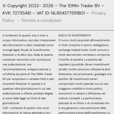
© Copyright 2022- 2026 – The 10Min Trader BV –
KVK: 72735481 – VAT ID: NL854377591B01 –
Privacy
Policy
–
Termini e condizioni
Il contenuto di questo sito è solo a
RISCHI DI INVESTIMENTO
scopo informativo, non devi interpretare
Ci sono rischi associati all’investimento
tali informazioni o altro materiale come
in titoli. Investire in azioni, obbligazioni,
consigli legali, fiscali, di investimento,
exchange traded funds, fondi comuni e
finanziari o di altro tipo. Nulla di quanto
fondi del mercato monetario comporta
contenuto nel nostro sito costituisce
il rischio di perdita. La perdita del
una sollecitazione, una
capitale è possibile. Alcuni investimenti
raccomandazione, un’approvazione o
ad alto rischio possono utilizzare la leva
un’offerta da parte di The 10Min Trader
finanziaria, che accentuerà i guadagni e le
BV per acquistare o vendere titoli o altri
perdite. Gli investimenti esteri
strumenti finanziari in questa o in
comportano rischi speciali, tra cui una
qualsiasi altra giurisdizione in cui tale
maggiore volatilità e rischi politici,
sollecitazione o offerta sarebbe illegale
economici e valutari e differenze nei
ai sensi delle leggi sui titoli di tale
metodi contabili. La performance
giurisdizione.
passata di un titolo o di un’azienda non
Tutti i contenuti di questo sito sono
è una garanzia o una previsione della
informazioni di natura generale e non
performance futura dell’investimento.La