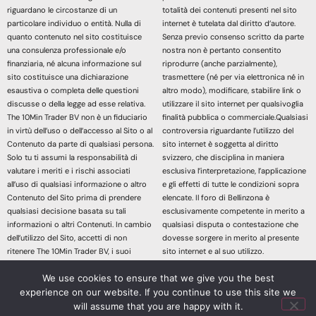
riguardano le circostanze di un
totalità dei contenuti presenti nel sito
particolare individuo o entità. Nulla di
internet è tutelata dal diritto d’autore.
quanto contenuto nel sito costituisce
Senza previo consenso scritto da parte
una consulenza professionale e/o
nostra non è pertanto consentito
finanziaria, né alcuna informazione sul
riprodurre (anche parzialmente),
sito costituisce una dichiarazione
trasmettere (né per via elettronica né in
esaustiva o completa delle questioni
altro modo), modificare, stabilire link o
discusse o della legge ad esse relativa.
utilizzare il sito internet per qualsivoglia
The 10Min Trader BV non è un fiduciario
finalità pubblica o commerciale.Qualsiasi
in virtù dell’uso o dell’accesso al Sito o al
controversia riguardante l’utilizzo del
Contenuto da parte di qualsiasi persona.
sito internet è soggetta al diritto
Solo tu ti assumi la responsabilità di
svizzero, che disciplina in maniera
valutare i meriti e i rischi associati
esclusiva l’interpretazione, l’applicazione
all’uso di qualsiasi informazione o altro
e gli effetti di tutte le condizioni sopra
Contenuto del Sito prima di prendere
elencate. Il foro di Bellinzona è
qualsiasi decisione basata su tali
esclusivamente competente in merito a
informazioni o altri Contenuti. In cambio
qualsiasi disputa o contestazione che
dell’utilizzo del Sito, accetti di non
dovesse sorgere in merito al presente
ritenere The 10Min Trader BV, i suoi
sito internet e al suo utilizzo.
affiliati o qualsiasi terzo fornitore di
Accedendo e continuando nella lettura
We use cookies to ensure that we give you the best
servizi responsabile di eventuali
dei contenuti di questo sito Web
experience on our website. If you continue to use this site we
richieste di risarcimento danni derivanti
dichiari di aver letto, compreso e
da qualsiasi decisione presa sulla base
accettato le sopracitate informazioni
will assume that you are happy with it.