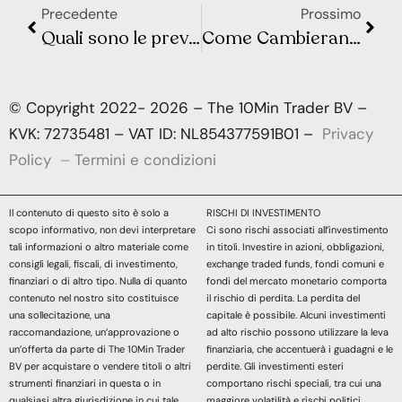
Precedente
Prossimo
Quali sono le previsioni per i tassi di interesse in Europa nel 2025?
Come Cambieranno le Buste Paga nel 2025: Novità e Dettagli della Manovra Fiscale
© Copyright 2022- 2026 – The 10Min Trader BV –
KVK: 72735481 – VAT ID: NL854377591B01 –
Privacy
Policy
–
Termini e condizioni
Il contenuto di questo sito è solo a
RISCHI DI INVESTIMENTO
scopo informativo, non devi interpretare
Ci sono rischi associati all’investimento
tali informazioni o altro materiale come
in titoli. Investire in azioni, obbligazioni,
consigli legali, fiscali, di investimento,
exchange traded funds, fondi comuni e
finanziari o di altro tipo. Nulla di quanto
fondi del mercato monetario comporta
contenuto nel nostro sito costituisce
il rischio di perdita. La perdita del
una sollecitazione, una
capitale è possibile. Alcuni investimenti
raccomandazione, un’approvazione o
ad alto rischio possono utilizzare la leva
un’offerta da parte di The 10Min Trader
finanziaria, che accentuerà i guadagni e le
BV per acquistare o vendere titoli o altri
perdite. Gli investimenti esteri
strumenti finanziari in questa o in
comportano rischi speciali, tra cui una
qualsiasi altra giurisdizione in cui tale
maggiore volatilità e rischi politici,