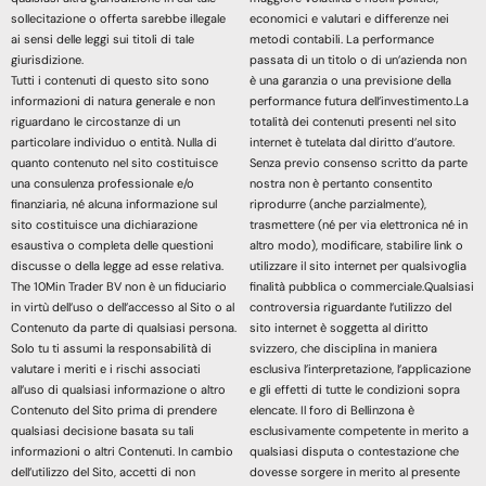
sollecitazione o offerta sarebbe illegale
economici e valutari e differenze nei
ai sensi delle leggi sui titoli di tale
metodi contabili. La performance
giurisdizione.
passata di un titolo o di un’azienda non
Tutti i contenuti di questo sito sono
è una garanzia o una previsione della
informazioni di natura generale e non
performance futura dell’investimento.La
riguardano le circostanze di un
totalità dei contenuti presenti nel sito
particolare individuo o entità. Nulla di
internet è tutelata dal diritto d’autore.
quanto contenuto nel sito costituisce
Senza previo consenso scritto da parte
una consulenza professionale e/o
nostra non è pertanto consentito
finanziaria, né alcuna informazione sul
riprodurre (anche parzialmente),
sito costituisce una dichiarazione
trasmettere (né per via elettronica né in
esaustiva o completa delle questioni
altro modo), modificare, stabilire link o
discusse o della legge ad esse relativa.
utilizzare il sito internet per qualsivoglia
The 10Min Trader BV non è un fiduciario
finalità pubblica o commerciale.Qualsiasi
in virtù dell’uso o dell’accesso al Sito o al
controversia riguardante l’utilizzo del
Contenuto da parte di qualsiasi persona.
sito internet è soggetta al diritto
Solo tu ti assumi la responsabilità di
svizzero, che disciplina in maniera
valutare i meriti e i rischi associati
esclusiva l’interpretazione, l’applicazione
all’uso di qualsiasi informazione o altro
e gli effetti di tutte le condizioni sopra
Contenuto del Sito prima di prendere
elencate. Il foro di Bellinzona è
qualsiasi decisione basata su tali
esclusivamente competente in merito a
informazioni o altri Contenuti. In cambio
qualsiasi disputa o contestazione che
dell’utilizzo del Sito, accetti di non
dovesse sorgere in merito al presente