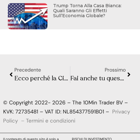
Trump Torna Alla Casa Bianca:
Quali Saranno Gli Effetti
Sull’Economia Globale?
Precedente
Prossimo
Ecco perché la Cina ha sostituito il capo dell’autorità di regolamentazione dei mercati
Fai anche tu questi 4 Errori di Trading?
© Copyright 2022- 2026 – The 10Min Trader BV –
KVK: 72735481 – VAT ID: NL854377591B01 –
Privacy
Policy
–
Termini e condizioni
Il contenuto di questo sito è solo a
RISCHI DI INVESTIMENTO