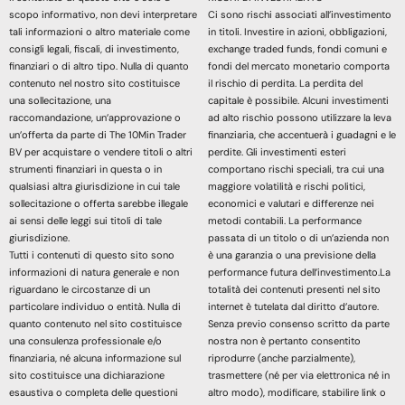
scopo informativo, non devi interpretare
Ci sono rischi associati all’investimento
tali informazioni o altro materiale come
in titoli. Investire in azioni, obbligazioni,
consigli legali, fiscali, di investimento,
exchange traded funds, fondi comuni e
finanziari o di altro tipo. Nulla di quanto
fondi del mercato monetario comporta
contenuto nel nostro sito costituisce
il rischio di perdita. La perdita del
una sollecitazione, una
capitale è possibile. Alcuni investimenti
raccomandazione, un’approvazione o
ad alto rischio possono utilizzare la leva
un’offerta da parte di The 10Min Trader
finanziaria, che accentuerà i guadagni e le
BV per acquistare o vendere titoli o altri
perdite. Gli investimenti esteri
strumenti finanziari in questa o in
comportano rischi speciali, tra cui una
qualsiasi altra giurisdizione in cui tale
maggiore volatilità e rischi politici,
sollecitazione o offerta sarebbe illegale
economici e valutari e differenze nei
ai sensi delle leggi sui titoli di tale
metodi contabili. La performance
giurisdizione.
passata di un titolo o di un’azienda non
Tutti i contenuti di questo sito sono
è una garanzia o una previsione della
informazioni di natura generale e non
performance futura dell’investimento.La
riguardano le circostanze di un
totalità dei contenuti presenti nel sito
particolare individuo o entità. Nulla di
internet è tutelata dal diritto d’autore.
quanto contenuto nel sito costituisce
Senza previo consenso scritto da parte
una consulenza professionale e/o
nostra non è pertanto consentito
finanziaria, né alcuna informazione sul
riprodurre (anche parzialmente),
sito costituisce una dichiarazione
trasmettere (né per via elettronica né in
esaustiva o completa delle questioni
altro modo), modificare, stabilire link o