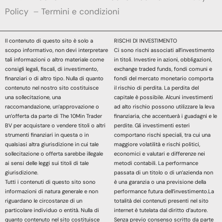
Policy
–
Termini e condizioni
Il contenuto di questo sito è solo a
RISCHI DI INVESTIMENTO
scopo informativo, non devi interpretare
Ci sono rischi associati all’investimento
tali informazioni o altro materiale come
in titoli. Investire in azioni, obbligazioni,
consigli legali, fiscali, di investimento,
exchange traded funds, fondi comuni e
finanziari o di altro tipo. Nulla di quanto
fondi del mercato monetario comporta
contenuto nel nostro sito costituisce
il rischio di perdita. La perdita del
una sollecitazione, una
capitale è possibile. Alcuni investimenti
raccomandazione, un’approvazione o
ad alto rischio possono utilizzare la leva
un’offerta da parte di The 10Min Trader
finanziaria, che accentuerà i guadagni e le
BV per acquistare o vendere titoli o altri
perdite. Gli investimenti esteri
strumenti finanziari in questa o in
comportano rischi speciali, tra cui una
qualsiasi altra giurisdizione in cui tale
maggiore volatilità e rischi politici,
sollecitazione o offerta sarebbe illegale
economici e valutari e differenze nei
ai sensi delle leggi sui titoli di tale
metodi contabili. La performance
giurisdizione.
passata di un titolo o di un’azienda non
Tutti i contenuti di questo sito sono
è una garanzia o una previsione della
informazioni di natura generale e non
performance futura dell’investimento.La
riguardano le circostanze di un
totalità dei contenuti presenti nel sito
particolare individuo o entità. Nulla di
internet è tutelata dal diritto d’autore.
quanto contenuto nel sito costituisce
Senza previo consenso scritto da parte