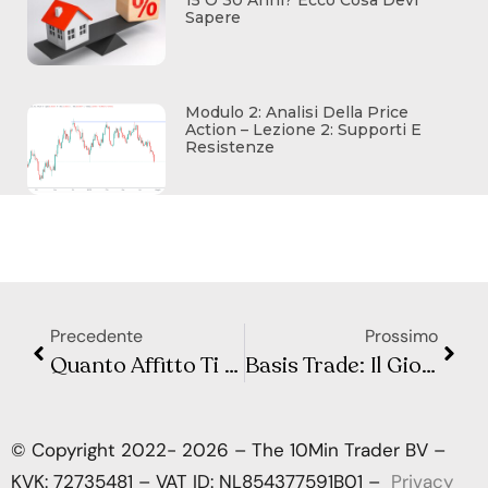
Sapere
Modulo 2: Analisi Della Price
Action – Lezione 2: Supporti E
Resistenze
Precedente
Prossimo
Quanto Affitto Ti Puoi Davvero Permettere in Italia nel 2025
Basis Trade: Il Gioco a Rischio che Muove i Bond e Può Sconvolgere i Mercati
© Copyright 2022- 2026 – The 10Min Trader BV –
KVK: 72735481 – VAT ID: NL854377591B01 –
Privacy