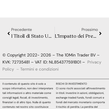
Precedente
Prossimo
I Titoli di Stato USA Non Sono più Sicuri Come Prima? Ecco Cosa Sta Cambiando Davvero
L’Impatto dei Presidenti USA sulla Borsa: Verità, Miti e Conseguenze Reali
© Copyright 2022- 2026 – The 10Min Trader BV –
KVK: 72735481 – VAT ID: NL854377591B01 –
Privacy
Policy
–
Termini e condizioni
Il contenuto di questo sito è solo a
RISCHI DI INVESTIMENTO
scopo informativo, non devi interpretare
Ci sono rischi associati all’investimento
tali informazioni o altro materiale come
in titoli. Investire in azioni, obbligazioni,
consigli legali, fiscali, di investimento,
exchange traded funds, fondi comuni e
finanziari o di altro tipo. Nulla di quanto
fondi del mercato monetario comporta
contenuto nel nostro sito costituisce
il rischio di perdita. La perdita del