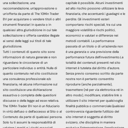
una sollecitazione, una
capitale è possibile. Alcuni investimenti
raccomandazione, un’approvazione o
ad alto rischio possono utilizzare la leva
un’offerta da parte di The 10Min Trader
finanziaria, che accentuerà i guadagni e le
BV per acquistare o vendere titoli o altri
perdite. Gli investimenti esteri
strumenti finanziari in questa o in
comportano rischi speciali, tra cui una
qualsiasi altra giurisdizione in cui tale
maggiore volatilità e rischi politici,
sollecitazione o offerta sarebbe illegale
economici e valutari e differenze nei
ai sensi delle leggi sui titoli di tale
metodi contabili. La performance
giurisdizione.
passata di un titolo o di un’azienda non
Tutti i contenuti di questo sito sono
è una garanzia o una previsione della
informazioni di natura generale e non
performance futura dell’investimento.La
riguardano le circostanze di un
totalità dei contenuti presenti nel sito
particolare individuo o entità. Nulla di
internet è tutelata dal diritto d’autore.
quanto contenuto nel sito costituisce
Senza previo consenso scritto da parte
una consulenza professionale e/o
nostra non è pertanto consentito
finanziaria, né alcuna informazione sul
riprodurre (anche parzialmente),
sito costituisce una dichiarazione
trasmettere (né per via elettronica né in
esaustiva o completa delle questioni
altro modo), modificare, stabilire link o
discusse o della legge ad esse relativa.
utilizzare il sito internet per qualsivoglia
The 10Min Trader BV non è un fiduciario
finalità pubblica o commerciale.Qualsiasi
in virtù dell’uso o dell’accesso al Sito o al
controversia riguardante l’utilizzo del
Contenuto da parte di qualsiasi persona.
sito internet è soggetta al diritto
Solo tu ti assumi la responsabilità di
svizzero, che disciplina in maniera
valutare i meriti e i rischi associati
esclusiva l’interpretazione, l’applicazione