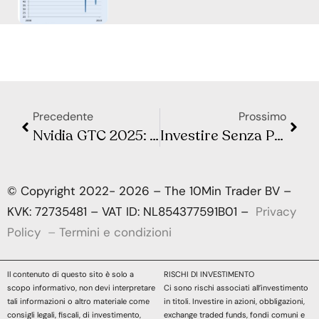
Precedente
Prossimo
Nvidia GTC 2025: Tutte le Novità Annunciate da Jensen Huang
Investire Senza Paura: Guida Pratica per Iniziare nel 2025
© Copyright 2022- 2026 – The 10Min Trader BV –
KVK: 72735481 – VAT ID: NL854377591B01 –
Privacy
Policy
–
Termini e condizioni
Il contenuto di questo sito è solo a
RISCHI DI INVESTIMENTO
scopo informativo, non devi interpretare
Ci sono rischi associati all’investimento
tali informazioni o altro materiale come
in titoli. Investire in azioni, obbligazioni,
consigli legali, fiscali, di investimento,
exchange traded funds, fondi comuni e