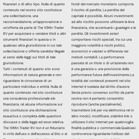
finanziari o di altro tipo. Nulla di quanto
fondi del mercato monetario comporta
contenuto nel nostro sito costituisce
il rischio di perdita. La perdita del
una sollecitazione, una
capitale è possibile. Alcuni investimenti
raccomandazione, un’approvazione o
ad alto rischio possono utilizzare la leva
un’offerta da parte di The 10Min Trader
finanziaria, che accentuerà i guadagni e le
BV per acquistare o vendere titoli o altri
perdite. Gli investimenti esteri
strumenti finanziari in questa o in
comportano rischi speciali, tra cui una
qualsiasi altra giurisdizione in cui tale
maggiore volatilità e rischi politici,
sollecitazione o offerta sarebbe illegale
economici e valutari e differenze nei
ai sensi delle leggi sui titoli di tale
metodi contabili. La performance
giurisdizione.
passata di un titolo o di un’azienda non
Tutti i contenuti di questo sito sono
è una garanzia o una previsione della
informazioni di natura generale e non
performance futura dell’investimento.La
riguardano le circostanze di un
totalità dei contenuti presenti nel sito
particolare individuo o entità. Nulla di
internet è tutelata dal diritto d’autore.
quanto contenuto nel sito costituisce
Senza previo consenso scritto da parte
una consulenza professionale e/o
nostra non è pertanto consentito
finanziaria, né alcuna informazione sul
riprodurre (anche parzialmente),
sito costituisce una dichiarazione
trasmettere (né per via elettronica né in
esaustiva o completa delle questioni
altro modo), modificare, stabilire link o
discusse o della legge ad esse relativa.
utilizzare il sito internet per qualsivoglia
The 10Min Trader BV non è un fiduciario
finalità pubblica o commerciale.Qualsiasi
in virtù dell’uso o dell’accesso al Sito o al
controversia riguardante l’utilizzo del