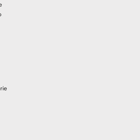
e
o
rie