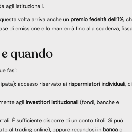
a agli istituzionali.
e, questa volta arriva anche un
premio fedeltà dell’1%
, c
 fase di emissione e lo manterrà fino alla scadenza, fiss
e e quando
ue fasi:
ipata): accesso riservato ai
risparmiatori individuali
, c
amente agli
investitori istituzionali
(fondi, banche e
tali. È sufficiente disporre di un conto titoli. Si può
tato al trading online), oppure recandosi in
banca
o