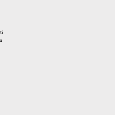
ti
na