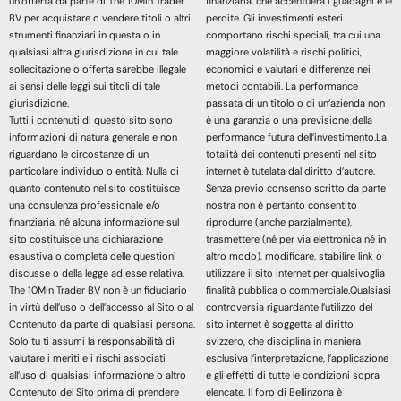
un’offerta da parte di The 10Min Trader
finanziaria, che accentuerà i guadagni e le
BV per acquistare o vendere titoli o altri
perdite. Gli investimenti esteri
strumenti finanziari in questa o in
comportano rischi speciali, tra cui una
qualsiasi altra giurisdizione in cui tale
maggiore volatilità e rischi politici,
sollecitazione o offerta sarebbe illegale
economici e valutari e differenze nei
ai sensi delle leggi sui titoli di tale
metodi contabili. La performance
giurisdizione.
passata di un titolo o di un’azienda non
Tutti i contenuti di questo sito sono
è una garanzia o una previsione della
informazioni di natura generale e non
performance futura dell’investimento.La
riguardano le circostanze di un
totalità dei contenuti presenti nel sito
particolare individuo o entità. Nulla di
internet è tutelata dal diritto d’autore.
quanto contenuto nel sito costituisce
Senza previo consenso scritto da parte
una consulenza professionale e/o
nostra non è pertanto consentito
finanziaria, né alcuna informazione sul
riprodurre (anche parzialmente),
sito costituisce una dichiarazione
trasmettere (né per via elettronica né in
esaustiva o completa delle questioni
altro modo), modificare, stabilire link o
discusse o della legge ad esse relativa.
utilizzare il sito internet per qualsivoglia
The 10Min Trader BV non è un fiduciario
finalità pubblica o commerciale.Qualsiasi
in virtù dell’uso o dell’accesso al Sito o al
controversia riguardante l’utilizzo del
Contenuto da parte di qualsiasi persona.
sito internet è soggetta al diritto
Solo tu ti assumi la responsabilità di
svizzero, che disciplina in maniera
valutare i meriti e i rischi associati
esclusiva l’interpretazione, l’applicazione
all’uso di qualsiasi informazione o altro
e gli effetti di tutte le condizioni sopra
Contenuto del Sito prima di prendere
elencate. Il foro di Bellinzona è