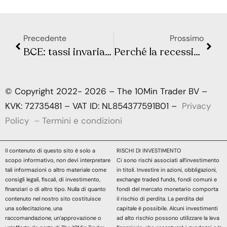
Precedente
Prossimo
BCE: tassi invariati al record del 4%
Perché la recessione non è ancora arrivata?
© Copyright 2022- 2026 – The 10Min Trader BV –
KVK: 72735481 – VAT ID: NL854377591B01 –
Privacy
Policy
–
Termini e condizioni
Il contenuto di questo sito è solo a
RISCHI DI INVESTIMENTO
scopo informativo, non devi interpretare
Ci sono rischi associati all’investimento
tali informazioni o altro materiale come
in titoli. Investire in azioni, obbligazioni,
consigli legali, fiscali, di investimento,
exchange traded funds, fondi comuni e
finanziari o di altro tipo. Nulla di quanto
fondi del mercato monetario comporta
contenuto nel nostro sito costituisce
il rischio di perdita. La perdita del
una sollecitazione, una
capitale è possibile. Alcuni investimenti
raccomandazione, un’approvazione o
ad alto rischio possono utilizzare la leva