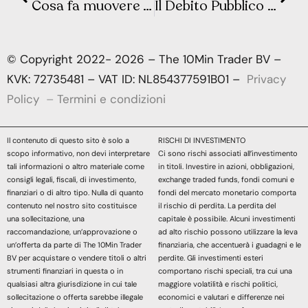
Cosa fa muovere Wall Street e la Borsa Europea? Sintesi Macro – Settimana 23
Il Debito Pubblico Italiano Sfonda i 3.000 Miliardi: Cosa ci Racconta Davvero il Report di Bankitalia
© Copyright 2022- 2026 – The 10Min Trader BV –
KVK: 72735481 – VAT ID: NL854377591B01 –
Privacy
Policy
–
Termini e condizioni
Il contenuto di questo sito è solo a
RISCHI DI INVESTIMENTO
scopo informativo, non devi interpretare
Ci sono rischi associati all’investimento
tali informazioni o altro materiale come
in titoli. Investire in azioni, obbligazioni,
consigli legali, fiscali, di investimento,
exchange traded funds, fondi comuni e
finanziari o di altro tipo. Nulla di quanto
fondi del mercato monetario comporta
contenuto nel nostro sito costituisce
il rischio di perdita. La perdita del
una sollecitazione, una
capitale è possibile. Alcuni investimenti
raccomandazione, un’approvazione o
ad alto rischio possono utilizzare la leva
un’offerta da parte di The 10Min Trader
finanziaria, che accentuerà i guadagni e le
BV per acquistare o vendere titoli o altri
perdite. Gli investimenti esteri
strumenti finanziari in questa o in
comportano rischi speciali, tra cui una
qualsiasi altra giurisdizione in cui tale
maggiore volatilità e rischi politici,
sollecitazione o offerta sarebbe illegale
economici e valutari e differenze nei