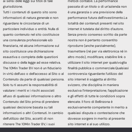
ai sensi delle leggi sui titoli di tale
metodi contabili. La performance
giurisdizione.
passata di un titolo o di un’azienda non
Tutti i contenuti di questo sito sono
è una garanzia o una previsione della
informazioni di natura generale e non
performance futura dell’investimento.La
riguardano le circostanze di un
totalità dei contenuti presenti nel sito
particolare individuo o entità. Nulla di
internet è tutelata dal diritto d’autore.
quanto contenuto nel sito costituisce
Senza previo consenso scritto da parte
una consulenza professionale e/o
nostra non è pertanto consentito
finanziaria, né alcuna informazione sul
riprodurre (anche parzialmente),
sito costituisce una dichiarazione
trasmettere (né per via elettronica né in
esaustiva o completa delle questioni
altro modo), modificare, stabilire link o
discusse o della legge ad esse relativa.
utilizzare il sito internet per qualsivoglia
The 10Min Trader BV non è un fiduciario
finalità pubblica o commerciale.Qualsiasi
in virtù dell’uso o dell’accesso al Sito o al
controversia riguardante l’utilizzo del
Contenuto da parte di qualsiasi persona.
sito internet è soggetta al diritto
Solo tu ti assumi la responsabilità di
svizzero, che disciplina in maniera
valutare i meriti e i rischi associati
esclusiva l’interpretazione, l’applicazione
all’uso di qualsiasi informazione o altro
e gli effetti di tutte le condizioni sopra
Contenuto del Sito prima di prendere
elencate. Il foro di Bellinzona è
qualsiasi decisione basata su tali
esclusivamente competente in merito a
informazioni o altri Contenuti. In cambio
qualsiasi disputa o contestazione che
dell’utilizzo del Sito, accetti di non
dovesse sorgere in merito al presente
ritenere The 10Min Trader BV, i suoi
sito internet e al suo utilizzo.
affiliati o qualsiasi terzo fornitore di
Accedendo e continuando nella lettura