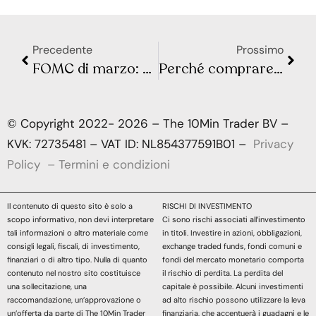
Precedente
Prossimo
FOMC di marzo: come si sono mossi i mercati?
Perché comprare obbligazioni?
© Copyright 2022- 2026 – The 10Min Trader BV –
KVK: 72735481 – VAT ID: NL854377591B01 –
Privacy
Policy
–
Termini e condizioni
Il contenuto di questo sito è solo a
RISCHI DI INVESTIMENTO
scopo informativo, non devi interpretare
Ci sono rischi associati all’investimento
tali informazioni o altro materiale come
in titoli. Investire in azioni, obbligazioni,
consigli legali, fiscali, di investimento,
exchange traded funds, fondi comuni e
finanziari o di altro tipo. Nulla di quanto
fondi del mercato monetario comporta
contenuto nel nostro sito costituisce
il rischio di perdita. La perdita del
una sollecitazione, una
capitale è possibile. Alcuni investimenti
raccomandazione, un’approvazione o
ad alto rischio possono utilizzare la leva
un’offerta da parte di The 10Min Trader
finanziaria, che accentuerà i guadagni e le