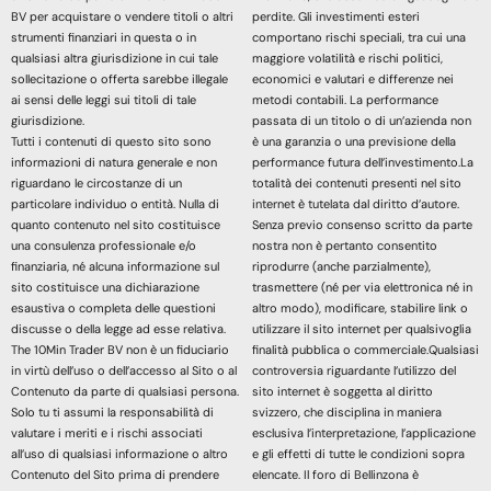
BV per acquistare o vendere titoli o altri
perdite. Gli investimenti esteri
strumenti finanziari in questa o in
comportano rischi speciali, tra cui una
qualsiasi altra giurisdizione in cui tale
maggiore volatilità e rischi politici,
sollecitazione o offerta sarebbe illegale
economici e valutari e differenze nei
ai sensi delle leggi sui titoli di tale
metodi contabili. La performance
giurisdizione.
passata di un titolo o di un’azienda non
Tutti i contenuti di questo sito sono
è una garanzia o una previsione della
informazioni di natura generale e non
performance futura dell’investimento.La
riguardano le circostanze di un
totalità dei contenuti presenti nel sito
particolare individuo o entità. Nulla di
internet è tutelata dal diritto d’autore.
quanto contenuto nel sito costituisce
Senza previo consenso scritto da parte
una consulenza professionale e/o
nostra non è pertanto consentito
finanziaria, né alcuna informazione sul
riprodurre (anche parzialmente),
sito costituisce una dichiarazione
trasmettere (né per via elettronica né in
esaustiva o completa delle questioni
altro modo), modificare, stabilire link o
discusse o della legge ad esse relativa.
utilizzare il sito internet per qualsivoglia
The 10Min Trader BV non è un fiduciario
finalità pubblica o commerciale.Qualsiasi
in virtù dell’uso o dell’accesso al Sito o al
controversia riguardante l’utilizzo del
Contenuto da parte di qualsiasi persona.
sito internet è soggetta al diritto
Solo tu ti assumi la responsabilità di
svizzero, che disciplina in maniera
valutare i meriti e i rischi associati
esclusiva l’interpretazione, l’applicazione
all’uso di qualsiasi informazione o altro
e gli effetti di tutte le condizioni sopra
Contenuto del Sito prima di prendere
elencate. Il foro di Bellinzona è