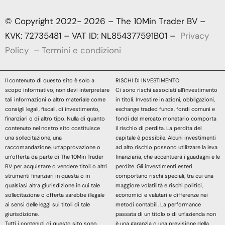
© Copyright 2022- 2026 – The 10Min Trader BV –
KVK: 72735481 – VAT ID: NL854377591B01 –
Privacy
Policy
–
Termini e condizioni
Il contenuto di questo sito è solo a
RISCHI DI INVESTIMENTO
scopo informativo, non devi interpretare
Ci sono rischi associati all’investimento
tali informazioni o altro materiale come
in titoli. Investire in azioni, obbligazioni,
consigli legali, fiscali, di investimento,
exchange traded funds, fondi comuni e
finanziari o di altro tipo. Nulla di quanto
fondi del mercato monetario comporta
contenuto nel nostro sito costituisce
il rischio di perdita. La perdita del
una sollecitazione, una
capitale è possibile. Alcuni investimenti
raccomandazione, un’approvazione o
ad alto rischio possono utilizzare la leva
un’offerta da parte di The 10Min Trader
finanziaria, che accentuerà i guadagni e le
BV per acquistare o vendere titoli o altri
perdite. Gli investimenti esteri
strumenti finanziari in questa o in
comportano rischi speciali, tra cui una
qualsiasi altra giurisdizione in cui tale
maggiore volatilità e rischi politici,
sollecitazione o offerta sarebbe illegale
economici e valutari e differenze nei
ai sensi delle leggi sui titoli di tale
metodi contabili. La performance
giurisdizione.
passata di un titolo o di un’azienda non
Tutti i contenuti di questo sito sono
è una garanzia o una previsione della