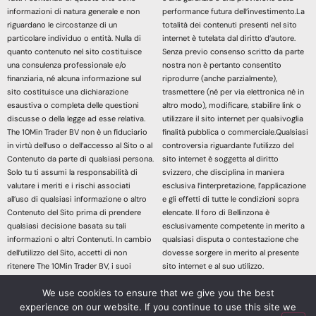
informazioni di natura generale e non
performance futura dell’investimento.La
riguardano le circostanze di un
totalità dei contenuti presenti nel sito
particolare individuo o entità. Nulla di
internet è tutelata dal diritto d’autore.
quanto contenuto nel sito costituisce
Senza previo consenso scritto da parte
una consulenza professionale e/o
nostra non è pertanto consentito
finanziaria, né alcuna informazione sul
riprodurre (anche parzialmente),
sito costituisce una dichiarazione
trasmettere (né per via elettronica né in
esaustiva o completa delle questioni
altro modo), modificare, stabilire link o
discusse o della legge ad esse relativa.
utilizzare il sito internet per qualsivoglia
The 10Min Trader BV non è un fiduciario
finalità pubblica o commerciale.Qualsiasi
in virtù dell’uso o dell’accesso al Sito o al
controversia riguardante l’utilizzo del
Contenuto da parte di qualsiasi persona.
sito internet è soggetta al diritto
Solo tu ti assumi la responsabilità di
svizzero, che disciplina in maniera
valutare i meriti e i rischi associati
esclusiva l’interpretazione, l’applicazione
all’uso di qualsiasi informazione o altro
e gli effetti di tutte le condizioni sopra
Contenuto del Sito prima di prendere
elencate. Il foro di Bellinzona è
qualsiasi decisione basata su tali
esclusivamente competente in merito a
informazioni o altri Contenuti. In cambio
qualsiasi disputa o contestazione che
dell’utilizzo del Sito, accetti di non
dovesse sorgere in merito al presente
ritenere The 10Min Trader BV, i suoi
sito internet e al suo utilizzo.
affiliati o qualsiasi terzo fornitore di
Accedendo e continuando nella lettura
We use cookies to ensure that we give you the best
servizi responsabile di eventuali
dei contenuti di questo sito Web
richieste di risarcimento danni derivanti
dichiari di aver letto, compreso e
experience on our website. If you continue to use this site we