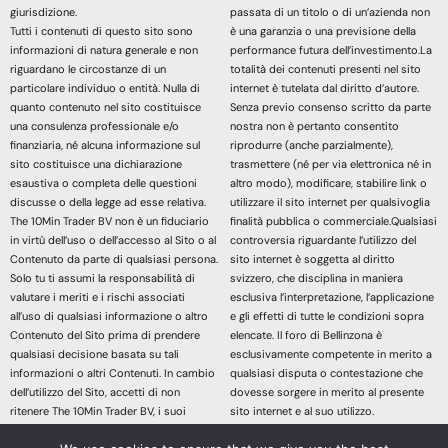
giurisdizione.
passata di un titolo o di un’azienda non
Tutti i contenuti di questo sito sono
è una garanzia o una previsione della
informazioni di natura generale e non
performance futura dell’investimento.La
riguardano le circostanze di un
totalità dei contenuti presenti nel sito
particolare individuo o entità. Nulla di
internet è tutelata dal diritto d’autore.
quanto contenuto nel sito costituisce
Senza previo consenso scritto da parte
una consulenza professionale e/o
nostra non è pertanto consentito
finanziaria, né alcuna informazione sul
riprodurre (anche parzialmente),
sito costituisce una dichiarazione
trasmettere (né per via elettronica né in
esaustiva o completa delle questioni
altro modo), modificare, stabilire link o
discusse o della legge ad esse relativa.
utilizzare il sito internet per qualsivoglia
The 10Min Trader BV non è un fiduciario
finalità pubblica o commerciale.Qualsiasi
in virtù dell’uso o dell’accesso al Sito o al
controversia riguardante l’utilizzo del
Contenuto da parte di qualsiasi persona.
sito internet è soggetta al diritto
Solo tu ti assumi la responsabilità di
svizzero, che disciplina in maniera
valutare i meriti e i rischi associati
esclusiva l’interpretazione, l’applicazione
all’uso di qualsiasi informazione o altro
e gli effetti di tutte le condizioni sopra
Contenuto del Sito prima di prendere
elencate. Il foro di Bellinzona è
qualsiasi decisione basata su tali
esclusivamente competente in merito a
informazioni o altri Contenuti. In cambio
qualsiasi disputa o contestazione che
dell’utilizzo del Sito, accetti di non
dovesse sorgere in merito al presente
ritenere The 10Min Trader BV, i suoi
sito internet e al suo utilizzo.
affiliati o qualsiasi terzo fornitore di
Accedendo e continuando nella lettura