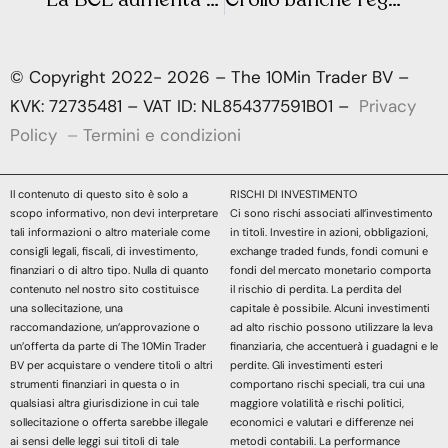
© Copyright 2022- 2026 – The 10Min Trader BV –
KVK: 72735481 – VAT ID: NL854377591B01 –
Privacy
Policy
–
Termini e condizioni
Il contenuto di questo sito è solo a
RISCHI DI INVESTIMENTO
scopo informativo, non devi interpretare
Ci sono rischi associati all’investimento
tali informazioni o altro materiale come
in titoli. Investire in azioni, obbligazioni,
consigli legali, fiscali, di investimento,
exchange traded funds, fondi comuni e
finanziari o di altro tipo. Nulla di quanto
fondi del mercato monetario comporta
contenuto nel nostro sito costituisce
il rischio di perdita. La perdita del
una sollecitazione, una
capitale è possibile. Alcuni investimenti
raccomandazione, un’approvazione o
ad alto rischio possono utilizzare la leva
un’offerta da parte di The 10Min Trader
finanziaria, che accentuerà i guadagni e le
BV per acquistare o vendere titoli o altri
perdite. Gli investimenti esteri
strumenti finanziari in questa o in
comportano rischi speciali, tra cui una
qualsiasi altra giurisdizione in cui tale
maggiore volatilità e rischi politici,
sollecitazione o offerta sarebbe illegale
economici e valutari e differenze nei
ai sensi delle leggi sui titoli di tale
metodi contabili. La performance