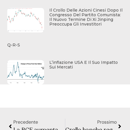
Il Crollo Delle Azioni Cinesi Dopo Il
Congresso Del Partito Comunista:
Il Nuovo Termine Di Xi Jinping
Preoccupa Gli Investitori
Q-R-S
L’inflazione USA E Il Suo Impatto
Sui Mercati
Precedente
Prossimo
La BCE aumenta i tassi di 25 pb: l’inflazione rimane la priorità
Crollo banche regionali: tra perdite mark-to-market e fuga di depositi