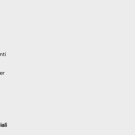
nti
per
ali