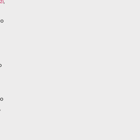
zi
,
to
o
to
,