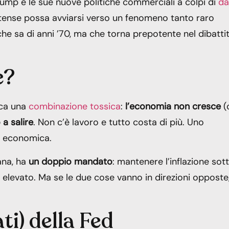
Trump e le sue nuove politiche commerciali a colpi di
da
nitense possa avviarsi verso un fenomeno tanto raro
che sa di anni ’70, ma che torna prepotente nel dibatti
e?
fica una
combinazione tossica
:
l’economia non cresce
(
 a salire
. Non c’è lavoro e tutto costa di più. Uno
ca economica.
ana, ha
un doppio mandato
: mantenere l’inflazione sot
e elevato. Ma se le due cose vanno in direzioni opposte
ti) della Fed