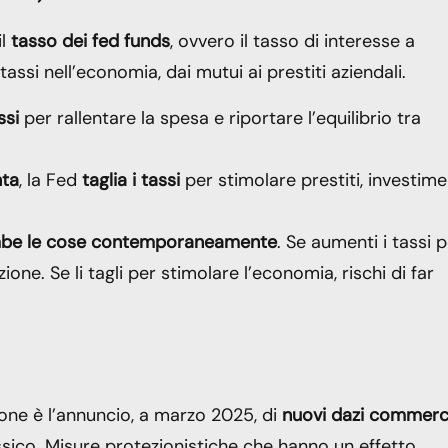
il
tasso dei fed funds
, ovvero il tasso di interesse a
tassi nell’economia, dai mutui ai prestiti aziendali.
ssi
per rallentare la spesa e riportare l’equilibrio tra
nta
, la Fed
taglia i tassi
per stimolare prestiti, investime
ambe le cose contemporaneamente
. Se aumenti i tassi 
one. Se li tagli per stimolare l’economia, rischi di far
zione è l’annuncio, a marzo 2025, di
nuovi dazi commerci
ico. Misure protezionistiche che hanno un effetto