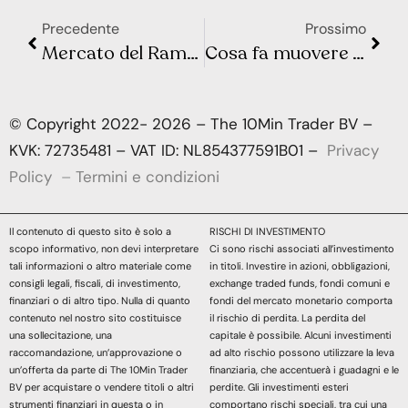
Precedente
Prossimo
Mercato del Rame a Rischio di Squeeze: Una Nuova Sfida per l’Economia Globale
Cosa fa muovere Wall Street e la Borsa Europea? Sintesi Macro – Settimana 24
© Copyright 2022- 2026 – The 10Min Trader BV –
KVK: 72735481 – VAT ID: NL854377591B01 –
Privacy
Policy
–
Termini e condizioni
Il contenuto di questo sito è solo a
RISCHI DI INVESTIMENTO
scopo informativo, non devi interpretare
Ci sono rischi associati all’investimento
tali informazioni o altro materiale come
in titoli. Investire in azioni, obbligazioni,
consigli legali, fiscali, di investimento,
exchange traded funds, fondi comuni e
finanziari o di altro tipo. Nulla di quanto
fondi del mercato monetario comporta
contenuto nel nostro sito costituisce
il rischio di perdita. La perdita del
una sollecitazione, una
capitale è possibile. Alcuni investimenti
raccomandazione, un’approvazione o
ad alto rischio possono utilizzare la leva
un’offerta da parte di The 10Min Trader
finanziaria, che accentuerà i guadagni e le
BV per acquistare o vendere titoli o altri
perdite. Gli investimenti esteri
strumenti finanziari in questa o in
comportano rischi speciali, tra cui una