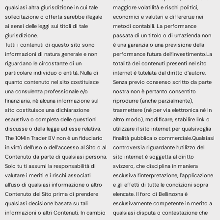
qualsiasi altra giurisdizione in cui tale
maggiore volatilità e rischi politici,
sollecitazione o offerta sarebbe illegale
economici e valutari e differenze nei
ai sensi delle leggi sui titoli di tale
metodi contabili. La performance
giurisdizione.
passata di un titolo o di un’azienda non
Tutti i contenuti di questo sito sono
è una garanzia o una previsione della
informazioni di natura generale e non
performance futura dell’investimento.La
riguardano le circostanze di un
totalità dei contenuti presenti nel sito
particolare individuo o entità. Nulla di
internet è tutelata dal diritto d’autore.
quanto contenuto nel sito costituisce
Senza previo consenso scritto da parte
una consulenza professionale e/o
nostra non è pertanto consentito
finanziaria, né alcuna informazione sul
riprodurre (anche parzialmente),
sito costituisce una dichiarazione
trasmettere (né per via elettronica né in
esaustiva o completa delle questioni
altro modo), modificare, stabilire link o
discusse o della legge ad esse relativa.
utilizzare il sito internet per qualsivoglia
The 10Min Trader BV non è un fiduciario
finalità pubblica o commerciale.Qualsiasi
in virtù dell’uso o dell’accesso al Sito o al
controversia riguardante l’utilizzo del
Contenuto da parte di qualsiasi persona.
sito internet è soggetta al diritto
Solo tu ti assumi la responsabilità di
svizzero, che disciplina in maniera
valutare i meriti e i rischi associati
esclusiva l’interpretazione, l’applicazione
all’uso di qualsiasi informazione o altro
e gli effetti di tutte le condizioni sopra
Contenuto del Sito prima di prendere
elencate. Il foro di Bellinzona è
qualsiasi decisione basata su tali
esclusivamente competente in merito a
informazioni o altri Contenuti. In cambio
qualsiasi disputa o contestazione che