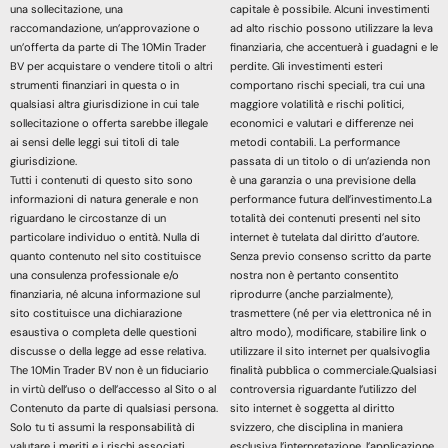
una sollecitazione, una
capitale è possibile. Alcuni investimenti
raccomandazione, un’approvazione o
ad alto rischio possono utilizzare la leva
un’offerta da parte di The 10Min Trader
finanziaria, che accentuerà i guadagni e le
BV per acquistare o vendere titoli o altri
perdite. Gli investimenti esteri
strumenti finanziari in questa o in
comportano rischi speciali, tra cui una
qualsiasi altra giurisdizione in cui tale
maggiore volatilità e rischi politici,
sollecitazione o offerta sarebbe illegale
economici e valutari e differenze nei
ai sensi delle leggi sui titoli di tale
metodi contabili. La performance
giurisdizione.
passata di un titolo o di un’azienda non
Tutti i contenuti di questo sito sono
è una garanzia o una previsione della
informazioni di natura generale e non
performance futura dell’investimento.La
riguardano le circostanze di un
totalità dei contenuti presenti nel sito
particolare individuo o entità. Nulla di
internet è tutelata dal diritto d’autore.
quanto contenuto nel sito costituisce
Senza previo consenso scritto da parte
una consulenza professionale e/o
nostra non è pertanto consentito
finanziaria, né alcuna informazione sul
riprodurre (anche parzialmente),
sito costituisce una dichiarazione
trasmettere (né per via elettronica né in
esaustiva o completa delle questioni
altro modo), modificare, stabilire link o
discusse o della legge ad esse relativa.
utilizzare il sito internet per qualsivoglia
The 10Min Trader BV non è un fiduciario
finalità pubblica o commerciale.Qualsiasi
in virtù dell’uso o dell’accesso al Sito o al
controversia riguardante l’utilizzo del
Contenuto da parte di qualsiasi persona.
sito internet è soggetta al diritto
Solo tu ti assumi la responsabilità di
svizzero, che disciplina in maniera
valutare i meriti e i rischi associati
esclusiva l’interpretazione, l’applicazione