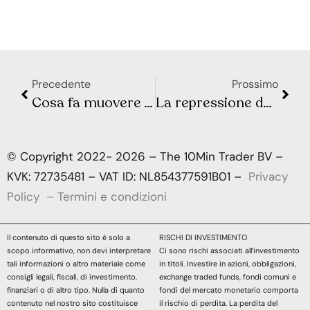
Precedente
Prossimo
Cosa fa muovere Wall Street e la Borsa Europea? Sintesi Macro – Settimana 22
La repressione delle crypto si intensifica con la causa Coinbase della SEC
© Copyright 2022- 2026 – The 10Min Trader BV –
KVK: 72735481 – VAT ID: NL854377591B01 –
Privacy
Policy
–
Termini e condizioni
Il contenuto di questo sito è solo a
RISCHI DI INVESTIMENTO
scopo informativo, non devi interpretare
Ci sono rischi associati all’investimento
tali informazioni o altro materiale come
in titoli. Investire in azioni, obbligazioni,
consigli legali, fiscali, di investimento,
exchange traded funds, fondi comuni e
finanziari o di altro tipo. Nulla di quanto
fondi del mercato monetario comporta
contenuto nel nostro sito costituisce
il rischio di perdita. La perdita del