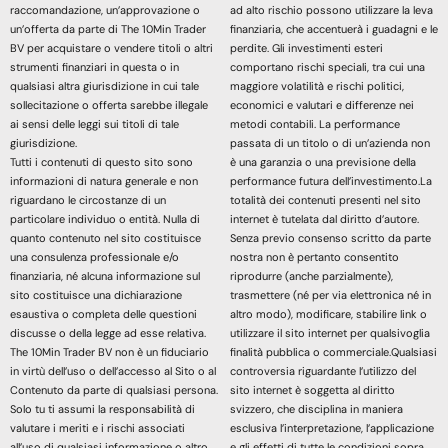
raccomandazione, un’approvazione o
ad alto rischio possono utilizzare la leva
un’offerta da parte di The 10Min Trader
finanziaria, che accentuerà i guadagni e le
BV per acquistare o vendere titoli o altri
perdite. Gli investimenti esteri
strumenti finanziari in questa o in
comportano rischi speciali, tra cui una
qualsiasi altra giurisdizione in cui tale
maggiore volatilità e rischi politici,
sollecitazione o offerta sarebbe illegale
economici e valutari e differenze nei
ai sensi delle leggi sui titoli di tale
metodi contabili. La performance
giurisdizione.
passata di un titolo o di un’azienda non
Tutti i contenuti di questo sito sono
è una garanzia o una previsione della
informazioni di natura generale e non
performance futura dell’investimento.La
riguardano le circostanze di un
totalità dei contenuti presenti nel sito
particolare individuo o entità. Nulla di
internet è tutelata dal diritto d’autore.
quanto contenuto nel sito costituisce
Senza previo consenso scritto da parte
una consulenza professionale e/o
nostra non è pertanto consentito
finanziaria, né alcuna informazione sul
riprodurre (anche parzialmente),
sito costituisce una dichiarazione
trasmettere (né per via elettronica né in
esaustiva o completa delle questioni
altro modo), modificare, stabilire link o
discusse o della legge ad esse relativa.
utilizzare il sito internet per qualsivoglia
The 10Min Trader BV non è un fiduciario
finalità pubblica o commerciale.Qualsiasi
in virtù dell’uso o dell’accesso al Sito o al
controversia riguardante l’utilizzo del
Contenuto da parte di qualsiasi persona.
sito internet è soggetta al diritto
Solo tu ti assumi la responsabilità di
svizzero, che disciplina in maniera
valutare i meriti e i rischi associati
esclusiva l’interpretazione, l’applicazione
all’uso di qualsiasi informazione o altro
e gli effetti di tutte le condizioni sopra