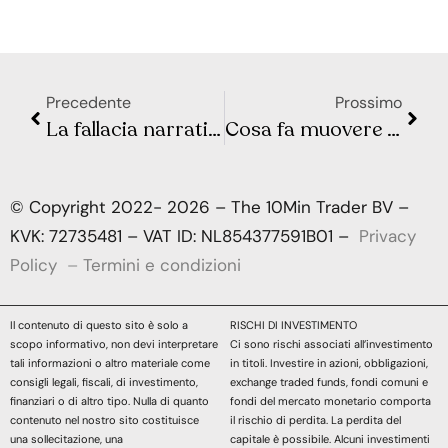
Precedente
Prossimo
La fallacia narrativa: le storie muovono i mercati
Cosa fa muovere Wall Street e la Borsa Europea? Sintesi Macro – Settimana 23
© Copyright 2022- 2026 – The 10Min Trader BV –
KVK: 72735481 – VAT ID: NL854377591B01 –
Privacy
Policy
–
Termini e condizioni
Il contenuto di questo sito è solo a
RISCHI DI INVESTIMENTO
scopo informativo, non devi interpretare
Ci sono rischi associati all’investimento
tali informazioni o altro materiale come
in titoli. Investire in azioni, obbligazioni,
consigli legali, fiscali, di investimento,
exchange traded funds, fondi comuni e
finanziari o di altro tipo. Nulla di quanto
fondi del mercato monetario comporta
contenuto nel nostro sito costituisce
il rischio di perdita. La perdita del
una sollecitazione, una
capitale è possibile. Alcuni investimenti