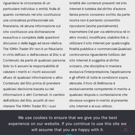
riguardano le circostanze di un
totalità dei contenuti presenti nel sito
particolare individuo o entità. Nulla di
internet è tutelata dal diritto d’autore.
quanto contenuto nel sito costituisce
Senza previo consenso scritto da parte
una consulenza professionale e/o
nostra non è pertanto consentito
finanziaria, né alcuna informazione sul
riprodurre (anche parzialmente),
sito costituisce una dichiarazione
trasmettere (né per via elettronica né in
esaustiva o completa delle questioni
altro modo), modificare, stabilire link o
discusse o della legge ad esse relativa.
utilizzare il sito internet per qualsivoglia
The 10Min Trader BV non è un fiduciario
finalità pubblica o commerciale.Qualsiasi
in virtù dell’uso o dell’accesso al Sito o al
controversia riguardante l’utilizzo del
Contenuto da parte di qualsiasi persona.
sito internet è soggetta al diritto
Solo tu ti assumi la responsabilità di
svizzero, che disciplina in maniera
valutare i meriti e i rischi associati
esclusiva l’interpretazione, l’applicazione
all’uso di qualsiasi informazione o altro
e gli effetti di tutte le condizioni sopra
Contenuto del Sito prima di prendere
elencate. Il foro di Bellinzona è
qualsiasi decisione basata su tali
esclusivamente competente in merito a
informazioni o altri Contenuti. In cambio
qualsiasi disputa o contestazione che
dell’utilizzo del Sito, accetti di non
dovesse sorgere in merito al presente
ritenere The 10Min Trader BV, i suoi
sito internet e al suo utilizzo.
affiliati o qualsiasi terzo fornitore di
Accedendo e continuando nella lettura
We use cookies to ensure that we give you the best
servizi responsabile di eventuali
dei contenuti di questo sito Web
experience on our website. If you continue to use this site we
richieste di risarcimento danni derivanti
dichiari di aver letto, compreso e
da qualsiasi decisione presa sulla base
accettato le sopracitate informazioni
will assume that you are happy with it.
di informazioni o altri Contenuti messi a
legali.