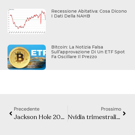
Recessione Abitativa: Cosa Dicono
I Dati Della NAHB
Bitcoin: La Notizia Falsa
Sull’approvazione Di Un ETF Spot
Fa Oscillare Il Prezzo
Precedente
Prossimo
Jackson Hole 2023: cosa aspettarsi dal discorso di Powell
Nvidia trimestrali Q2: ricavi, utili e previsioni di vendita al di sopra delle stime