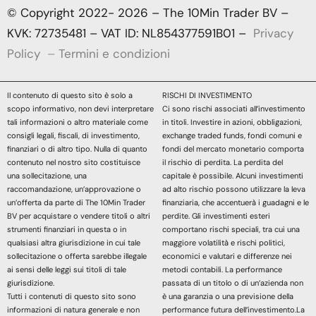
© Copyright 2022- 2026 – The 10Min Trader BV –
KVK: 72735481 – VAT ID: NL854377591B01 –
Privacy
Policy
–
Termini e condizioni
Il contenuto di questo sito è solo a
RISCHI DI INVESTIMENTO
scopo informativo, non devi interpretare
Ci sono rischi associati all’investimento
tali informazioni o altro materiale come
in titoli. Investire in azioni, obbligazioni,
consigli legali, fiscali, di investimento,
exchange traded funds, fondi comuni e
finanziari o di altro tipo. Nulla di quanto
fondi del mercato monetario comporta
contenuto nel nostro sito costituisce
il rischio di perdita. La perdita del
una sollecitazione, una
capitale è possibile. Alcuni investimenti
raccomandazione, un’approvazione o
ad alto rischio possono utilizzare la leva
un’offerta da parte di The 10Min Trader
finanziaria, che accentuerà i guadagni e le
BV per acquistare o vendere titoli o altri
perdite. Gli investimenti esteri
strumenti finanziari in questa o in
comportano rischi speciali, tra cui una
qualsiasi altra giurisdizione in cui tale
maggiore volatilità e rischi politici,
sollecitazione o offerta sarebbe illegale
economici e valutari e differenze nei
ai sensi delle leggi sui titoli di tale
metodi contabili. La performance
giurisdizione.
passata di un titolo o di un’azienda non
Tutti i contenuti di questo sito sono
è una garanzia o una previsione della
informazioni di natura generale e non
performance futura dell’investimento.La