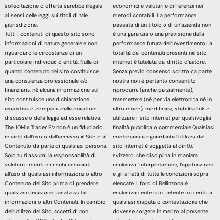
sollecitazione o offerta sarebbe illegale
economici e valutari e differenze nei
ai sensi delle leggi sui titoli di tale
metodi contabili. La performance
giurisdizione.
passata di un titolo o di un’azienda non
Tutti i contenuti di questo sito sono
è una garanzia o una previsione della
informazioni di natura generale e non
performance futura dell’investimento.La
riguardano le circostanze di un
totalità dei contenuti presenti nel sito
particolare individuo o entità. Nulla di
internet è tutelata dal diritto d’autore.
quanto contenuto nel sito costituisce
Senza previo consenso scritto da parte
una consulenza professionale e/o
nostra non è pertanto consentito
finanziaria, né alcuna informazione sul
riprodurre (anche parzialmente),
sito costituisce una dichiarazione
trasmettere (né per via elettronica né in
esaustiva o completa delle questioni
altro modo), modificare, stabilire link o
discusse o della legge ad esse relativa.
utilizzare il sito internet per qualsivoglia
The 10Min Trader BV non è un fiduciario
finalità pubblica o commerciale.Qualsiasi
in virtù dell’uso o dell’accesso al Sito o al
controversia riguardante l’utilizzo del
Contenuto da parte di qualsiasi persona.
sito internet è soggetta al diritto
Solo tu ti assumi la responsabilità di
svizzero, che disciplina in maniera
valutare i meriti e i rischi associati
esclusiva l’interpretazione, l’applicazione
all’uso di qualsiasi informazione o altro
e gli effetti di tutte le condizioni sopra
Contenuto del Sito prima di prendere
elencate. Il foro di Bellinzona è
qualsiasi decisione basata su tali
esclusivamente competente in merito a
informazioni o altri Contenuti. In cambio
qualsiasi disputa o contestazione che
dell’utilizzo del Sito, accetti di non
dovesse sorgere in merito al presente