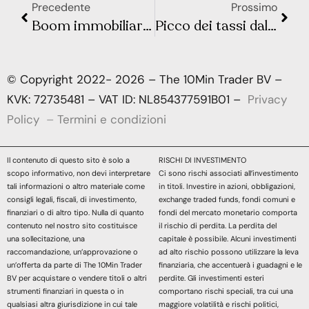
Precedente
Prossimo
Boom immobiliare: una correzione dei prezzi delle case può causare una recessione
Picco dei tassi dal 5 al 5,25%: il livello restrittivo secondo Bullard
© Copyright 2022- 2026 – The 10Min Trader BV –
KVK: 72735481 – VAT ID: NL854377591B01 –
Privacy
Policy
–
Termini e condizioni
Il contenuto di questo sito è solo a
RISCHI DI INVESTIMENTO
scopo informativo, non devi interpretare
Ci sono rischi associati all’investimento
tali informazioni o altro materiale come
in titoli. Investire in azioni, obbligazioni,
consigli legali, fiscali, di investimento,
exchange traded funds, fondi comuni e
finanziari o di altro tipo. Nulla di quanto
fondi del mercato monetario comporta
contenuto nel nostro sito costituisce
il rischio di perdita. La perdita del
una sollecitazione, una
capitale è possibile. Alcuni investimenti
raccomandazione, un’approvazione o
ad alto rischio possono utilizzare la leva
un’offerta da parte di The 10Min Trader
finanziaria, che accentuerà i guadagni e le
BV per acquistare o vendere titoli o altri
perdite. Gli investimenti esteri
strumenti finanziari in questa o in
comportano rischi speciali, tra cui una
qualsiasi altra giurisdizione in cui tale
maggiore volatilità e rischi politici,