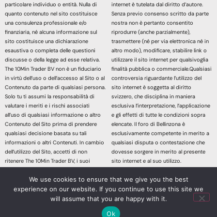
particolare individuo o entità. Nulla di
internet è tutelata dal diritto d’autore.
quanto contenuto nel sito costituisce
Senza previo consenso scritto da parte
una consulenza professionale e/o
nostra non è pertanto consentito
finanziaria, né alcuna informazione sul
riprodurre (anche parzialmente),
sito costituisce una dichiarazione
trasmettere (né per via elettronica né in
esaustiva o completa delle questioni
altro modo), modificare, stabilire link o
discusse o della legge ad esse relativa.
utilizzare il sito internet per qualsivoglia
The 10Min Trader BV non è un fiduciario
finalità pubblica o commerciale.Qualsiasi
in virtù dell’uso o dell’accesso al Sito o al
controversia riguardante l’utilizzo del
Contenuto da parte di qualsiasi persona.
sito internet è soggetta al diritto
Solo tu ti assumi la responsabilità di
svizzero, che disciplina in maniera
valutare i meriti e i rischi associati
esclusiva l’interpretazione, l’applicazione
all’uso di qualsiasi informazione o altro
e gli effetti di tutte le condizioni sopra
Contenuto del Sito prima di prendere
elencate. Il foro di Bellinzona è
qualsiasi decisione basata su tali
esclusivamente competente in merito a
informazioni o altri Contenuti. In cambio
qualsiasi disputa o contestazione che
dell’utilizzo del Sito, accetti di non
dovesse sorgere in merito al presente
ritenere The 10Min Trader BV, i suoi
sito internet e al suo utilizzo.
affiliati o qualsiasi terzo fornitore di
Accedendo e continuando nella lettura
We use cookies to ensure that we give you the best
servizi responsabile di eventuali
dei contenuti di questo sito Web
experience on our website. If you continue to use this site we
richieste di risarcimento danni derivanti
dichiari di aver letto, compreso e
da qualsiasi decisione presa sulla base
accettato le sopracitate informazioni
will assume that you are happy with it.
di informazioni o altri Contenuti messi a
legali.
Ok
tua disposizione attraverso il Sito.