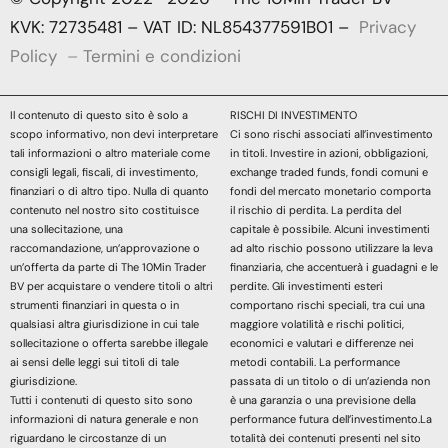
KVK: 72735481 – VAT ID: NL854377591B01 –
Privacy
Policy
–
Termini e condizioni
Il contenuto di questo sito è solo a
RISCHI DI INVESTIMENTO
scopo informativo, non devi interpretare
Ci sono rischi associati all’investimento
tali informazioni o altro materiale come
in titoli. Investire in azioni, obbligazioni,
consigli legali, fiscali, di investimento,
exchange traded funds, fondi comuni e
finanziari o di altro tipo. Nulla di quanto
fondi del mercato monetario comporta
contenuto nel nostro sito costituisce
il rischio di perdita. La perdita del
una sollecitazione, una
capitale è possibile. Alcuni investimenti
raccomandazione, un’approvazione o
ad alto rischio possono utilizzare la leva
un’offerta da parte di The 10Min Trader
finanziaria, che accentuerà i guadagni e le
BV per acquistare o vendere titoli o altri
perdite. Gli investimenti esteri
strumenti finanziari in questa o in
comportano rischi speciali, tra cui una
qualsiasi altra giurisdizione in cui tale
maggiore volatilità e rischi politici,
sollecitazione o offerta sarebbe illegale
economici e valutari e differenze nei
ai sensi delle leggi sui titoli di tale
metodi contabili. La performance
giurisdizione.
passata di un titolo o di un’azienda non
Tutti i contenuti di questo sito sono
è una garanzia o una previsione della
informazioni di natura generale e non
performance futura dell’investimento.La
riguardano le circostanze di un
totalità dei contenuti presenti nel sito