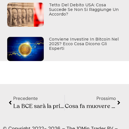
Tetto Del Debito USA: Cosa
Succede Se Non Si Raggiunge Un
Accordo?
Conviene Investire In Bitcoin Nel
2025? Ecco Cosa Dicono Gli
Esperti
Precedente
Prossimo
La BCE sarà la prima tra le banche centrali ad effettuare i tagli dei tassi
Cosa fa muovere Wall Street e la Borsa Europea? Sintesi Macro – Settimana 49
© Copyright 2022- 2026 – The 10Min Trader BV –