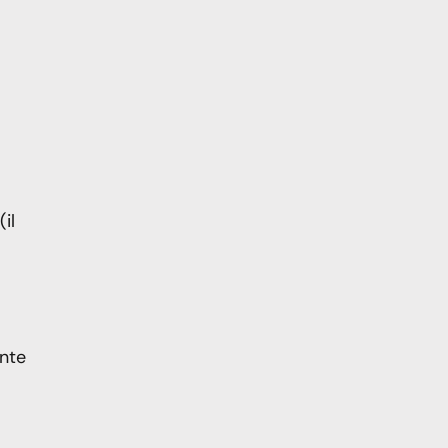
il
ante