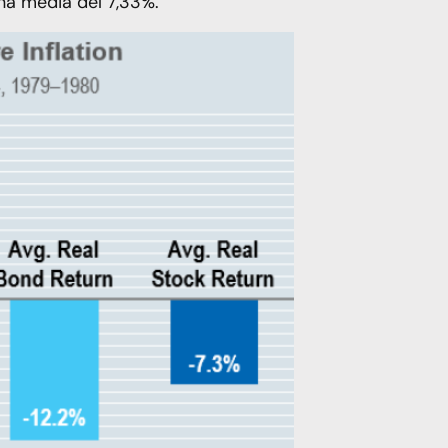
na media del 7,33%.