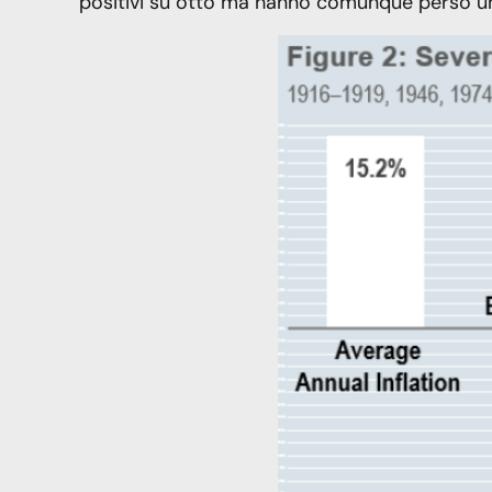
positivi su otto ma hanno comunque perso u