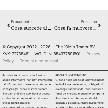
Precedente
Prossimo
Cosa succede al mercato azionario dopo la pausa dei rialzi dei tassi della Fed?
Cosa fa muovere Wall Street e la Borsa Europea? Sintesi Macro – Settimana 20
© Copyright 2022- 2026 – The 10Min Trader BV –
KVK: 72735481 – VAT ID: NL854377591B01 –
Privacy
Policy
–
Termini e condizioni
Il contenuto di questo sito è solo a
RISCHI DI INVESTIMENTO
scopo informativo, non devi interpretare
Ci sono rischi associati all’investimento
tali informazioni o altro materiale come
in titoli. Investire in azioni, obbligazioni,
consigli legali, fiscali, di investimento,
exchange traded funds, fondi comuni e
finanziari o di altro tipo. Nulla di quanto
fondi del mercato monetario comporta
contenuto nel nostro sito costituisce
il rischio di perdita. La perdita del
una sollecitazione, una
capitale è possibile. Alcuni investimenti
raccomandazione, un’approvazione o
ad alto rischio possono utilizzare la leva