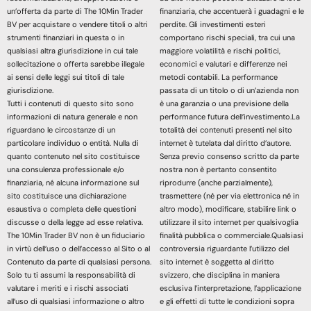
un’offerta da parte di The 10Min Trader
finanziaria, che accentuerà i guadagni e le
BV per acquistare o vendere titoli o altri
perdite. Gli investimenti esteri
strumenti finanziari in questa o in
comportano rischi speciali, tra cui una
qualsiasi altra giurisdizione in cui tale
maggiore volatilità e rischi politici,
sollecitazione o offerta sarebbe illegale
economici e valutari e differenze nei
ai sensi delle leggi sui titoli di tale
metodi contabili. La performance
giurisdizione.
passata di un titolo o di un’azienda non
Tutti i contenuti di questo sito sono
è una garanzia o una previsione della
informazioni di natura generale e non
performance futura dell’investimento.La
riguardano le circostanze di un
totalità dei contenuti presenti nel sito
particolare individuo o entità. Nulla di
internet è tutelata dal diritto d’autore.
quanto contenuto nel sito costituisce
Senza previo consenso scritto da parte
una consulenza professionale e/o
nostra non è pertanto consentito
finanziaria, né alcuna informazione sul
riprodurre (anche parzialmente),
sito costituisce una dichiarazione
trasmettere (né per via elettronica né in
esaustiva o completa delle questioni
altro modo), modificare, stabilire link o
discusse o della legge ad esse relativa.
utilizzare il sito internet per qualsivoglia
The 10Min Trader BV non è un fiduciario
finalità pubblica o commerciale.Qualsiasi
in virtù dell’uso o dell’accesso al Sito o al
controversia riguardante l’utilizzo del
Contenuto da parte di qualsiasi persona.
sito internet è soggetta al diritto
Solo tu ti assumi la responsabilità di
svizzero, che disciplina in maniera
valutare i meriti e i rischi associati
esclusiva l’interpretazione, l’applicazione
all’uso di qualsiasi informazione o altro
e gli effetti di tutte le condizioni sopra