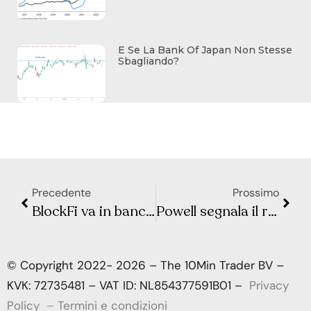
E Se La Bank Of Japan Non Stesse
Sbagliando?
Precedente
Prossimo
BlockFi va in bancarotta sulla scia del crollo di FTX
Powell segnala il rallentamento del ritmo degli aumenti dei tassi a dicembre
© Copyright 2022- 2026 – The 10Min Trader BV –
KVK: 72735481 – VAT ID: NL854377591B01 –
Privacy
Policy
–
Termini e condizioni