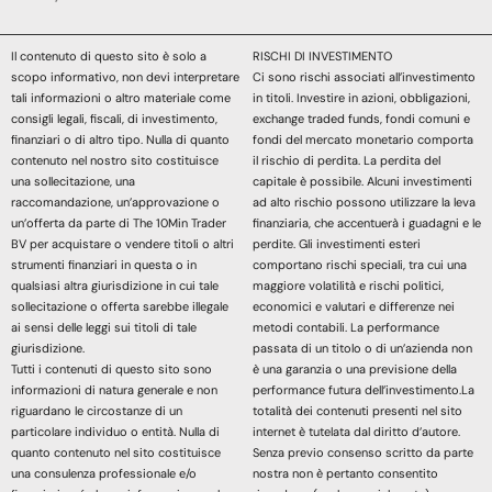
Il contenuto di questo sito è solo a
RISCHI DI INVESTIMENTO
scopo informativo, non devi interpretare
Ci sono rischi associati all’investimento
tali informazioni o altro materiale come
in titoli. Investire in azioni, obbligazioni,
consigli legali, fiscali, di investimento,
exchange traded funds, fondi comuni e
finanziari o di altro tipo. Nulla di quanto
fondi del mercato monetario comporta
contenuto nel nostro sito costituisce
il rischio di perdita. La perdita del
una sollecitazione, una
capitale è possibile. Alcuni investimenti
raccomandazione, un’approvazione o
ad alto rischio possono utilizzare la leva
un’offerta da parte di The 10Min Trader
finanziaria, che accentuerà i guadagni e le
BV per acquistare o vendere titoli o altri
perdite. Gli investimenti esteri
strumenti finanziari in questa o in
comportano rischi speciali, tra cui una
qualsiasi altra giurisdizione in cui tale
maggiore volatilità e rischi politici,
sollecitazione o offerta sarebbe illegale
economici e valutari e differenze nei
ai sensi delle leggi sui titoli di tale
metodi contabili. La performance
giurisdizione.
passata di un titolo o di un’azienda non
Tutti i contenuti di questo sito sono
è una garanzia o una previsione della
informazioni di natura generale e non
performance futura dell’investimento.La
riguardano le circostanze di un
totalità dei contenuti presenti nel sito
particolare individuo o entità. Nulla di
internet è tutelata dal diritto d’autore.
quanto contenuto nel sito costituisce
Senza previo consenso scritto da parte
una consulenza professionale e/o
nostra non è pertanto consentito