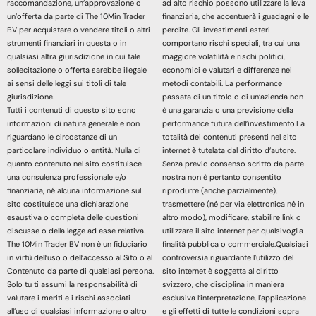
raccomandazione, un’approvazione o
ad alto rischio possono utilizzare la leva
un’offerta da parte di The 10Min Trader
finanziaria, che accentuerà i guadagni e le
BV per acquistare o vendere titoli o altri
perdite. Gli investimenti esteri
strumenti finanziari in questa o in
comportano rischi speciali, tra cui una
qualsiasi altra giurisdizione in cui tale
maggiore volatilità e rischi politici,
sollecitazione o offerta sarebbe illegale
economici e valutari e differenze nei
ai sensi delle leggi sui titoli di tale
metodi contabili. La performance
giurisdizione.
passata di un titolo o di un’azienda non
Tutti i contenuti di questo sito sono
è una garanzia o una previsione della
informazioni di natura generale e non
performance futura dell’investimento.La
riguardano le circostanze di un
totalità dei contenuti presenti nel sito
particolare individuo o entità. Nulla di
internet è tutelata dal diritto d’autore.
quanto contenuto nel sito costituisce
Senza previo consenso scritto da parte
una consulenza professionale e/o
nostra non è pertanto consentito
finanziaria, né alcuna informazione sul
riprodurre (anche parzialmente),
sito costituisce una dichiarazione
trasmettere (né per via elettronica né in
esaustiva o completa delle questioni
altro modo), modificare, stabilire link o
discusse o della legge ad esse relativa.
utilizzare il sito internet per qualsivoglia
The 10Min Trader BV non è un fiduciario
finalità pubblica o commerciale.Qualsiasi
in virtù dell’uso o dell’accesso al Sito o al
controversia riguardante l’utilizzo del
Contenuto da parte di qualsiasi persona.
sito internet è soggetta al diritto
Solo tu ti assumi la responsabilità di
svizzero, che disciplina in maniera
valutare i meriti e i rischi associati
esclusiva l’interpretazione, l’applicazione
all’uso di qualsiasi informazione o altro
e gli effetti di tutte le condizioni sopra