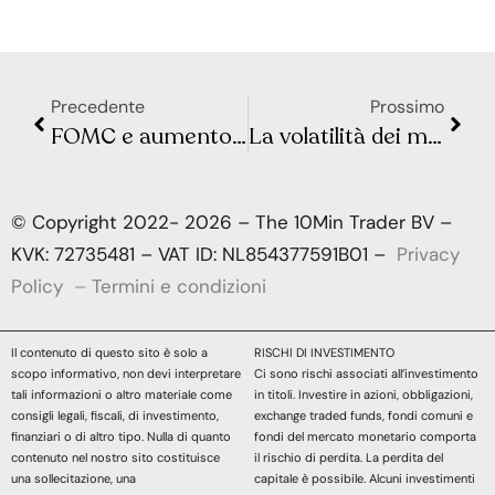
Precedente
Prossimo
FOMC e aumento dei tassi: cosa aspettarsi dalla riunione di maggio
La volatilità dei mercati finanziari: come superare i periodi di incertezza
© Copyright 2022- 2026 – The 10Min Trader BV –
KVK: 72735481 – VAT ID: NL854377591B01 –
Privacy
Policy
–
Termini e condizioni
Il contenuto di questo sito è solo a
RISCHI DI INVESTIMENTO
scopo informativo, non devi interpretare
Ci sono rischi associati all’investimento
tali informazioni o altro materiale come
in titoli. Investire in azioni, obbligazioni,
consigli legali, fiscali, di investimento,
exchange traded funds, fondi comuni e
finanziari o di altro tipo. Nulla di quanto
fondi del mercato monetario comporta
contenuto nel nostro sito costituisce
il rischio di perdita. La perdita del
una sollecitazione, una
capitale è possibile. Alcuni investimenti