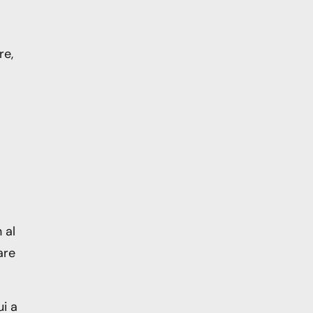
re,
 al
are
i a