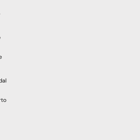
e
e
e
dal
rto