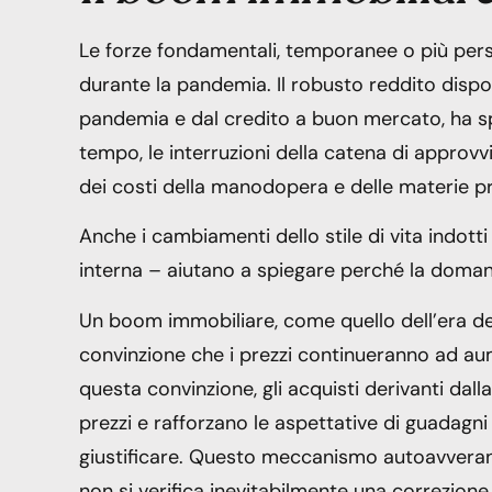
Le forze fondamentali, temporanee o più persi
durante la pandemia. Il robusto reddito dispon
pandemia e dal credito a buon mercato, ha s
tempo, le interruzioni della catena di approv
dei costi della manodopera e delle materie pr
Anche i cambiamenti dello stile di vita indott
interna – aiutano a spiegare perché la domand
Un boom immobiliare, come quello dell’era de
convinzione che i prezzi continueranno ad aum
questa convinzione, gli acquisti derivanti dal
prezzi e rafforzano le aspettative di guadagni
giustificare. Questo meccanismo autoavverant
non si verifica inevitabilmente una correzione 