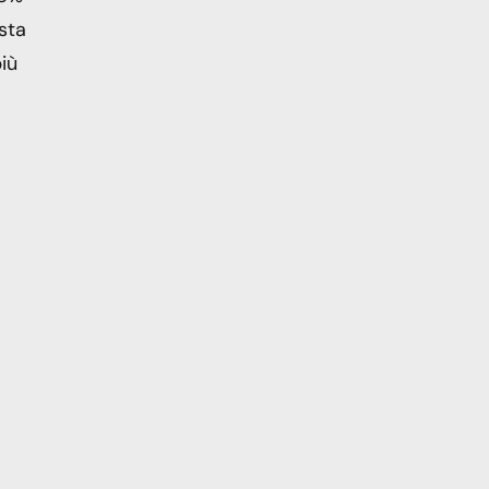
sta
più