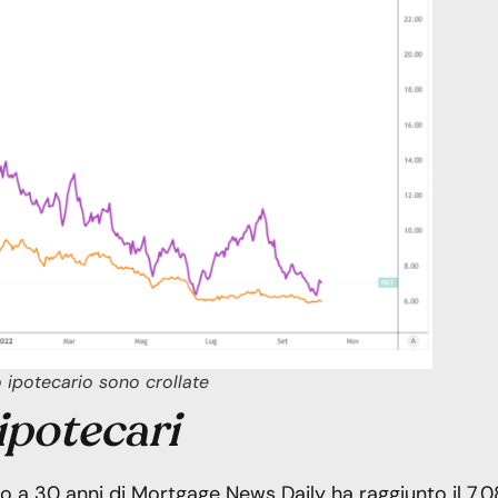
to ipotecario sono crollate
ipotecari
sso a 30 anni di Mortgage News Daily ha raggiunto il 7,