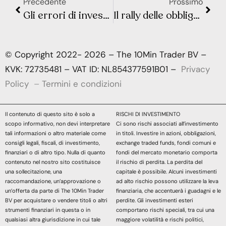
Precedente
Prossimo
Gli errori di investimento più comuni
Il rally delle obbligazioni continua: falso rimbalzo o vera ripresa?
© Copyright 2022- 2026 – The 10Min Trader BV –
KVK: 72735481 – VAT ID: NL854377591B01 –
Privacy
Policy
–
Termini e condizioni
Il contenuto di questo sito è solo a
RISCHI DI INVESTIMENTO
scopo informativo, non devi interpretare
Ci sono rischi associati all’investimento
tali informazioni o altro materiale come
in titoli. Investire in azioni, obbligazioni,
consigli legali, fiscali, di investimento,
exchange traded funds, fondi comuni e
finanziari o di altro tipo. Nulla di quanto
fondi del mercato monetario comporta
contenuto nel nostro sito costituisce
il rischio di perdita. La perdita del
una sollecitazione, una
capitale è possibile. Alcuni investimenti
raccomandazione, un’approvazione o
ad alto rischio possono utilizzare la leva
un’offerta da parte di The 10Min Trader
finanziaria, che accentuerà i guadagni e le
BV per acquistare o vendere titoli o altri
perdite. Gli investimenti esteri
strumenti finanziari in questa o in
comportano rischi speciali, tra cui una
qualsiasi altra giurisdizione in cui tale
maggiore volatilità e rischi politici,