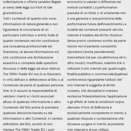
sollecitazione o offerta sarebbe illegale
economici e valutari e differenze nei
ai sensi delle leggi sui titoli di tale
metodi contabili. La performance
giurisdizione.
passata di un titolo o di un’azienda non
Tutti i contenuti di questo sito sono
è una garanzia o una previsione della
informazioni di natura generale e non
performance futura dell’investimento.La
riguardano le circostanze di un
totalità dei contenuti presenti nel sito
particolare individuo o entità. Nulla di
internet è tutelata dal diritto d’autore.
quanto contenuto nel sito costituisce
Senza previo consenso scritto da parte
una consulenza professionale e/o
nostra non è pertanto consentito
finanziaria, né alcuna informazione sul
riprodurre (anche parzialmente),
sito costituisce una dichiarazione
trasmettere (né per via elettronica né in
esaustiva o completa delle questioni
altro modo), modificare, stabilire link o
discusse o della legge ad esse relativa.
utilizzare il sito internet per qualsivoglia
The 10Min Trader BV non è un fiduciario
finalità pubblica o commerciale.Qualsiasi
in virtù dell’uso o dell’accesso al Sito o al
controversia riguardante l’utilizzo del
Contenuto da parte di qualsiasi persona.
sito internet è soggetta al diritto
Solo tu ti assumi la responsabilità di
svizzero, che disciplina in maniera
valutare i meriti e i rischi associati
esclusiva l’interpretazione, l’applicazione
all’uso di qualsiasi informazione o altro
e gli effetti di tutte le condizioni sopra
Contenuto del Sito prima di prendere
elencate. Il foro di Bellinzona è
qualsiasi decisione basata su tali
esclusivamente competente in merito a
informazioni o altri Contenuti. In cambio
qualsiasi disputa o contestazione che
dell’utilizzo del Sito, accetti di non
dovesse sorgere in merito al presente
ritenere The 10Min Trader BV, i suoi
sito internet e al suo utilizzo.