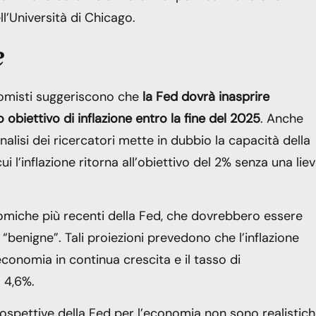
l’Università di Chicago.
e
nomisti suggeriscono che
la Fed dovrà inasprire
o obiettivo di inflazione entro la fine del 2025
. Anche
’analisi dei ricercatori mette in dubbio la capacità della
 l’inflazione ritorna all’obiettivo del 2% senza una lie
onomiche più recenti della Fed, che dovrebbero essere
benigne”. Tali proiezioni prevedono che l’inflazione
economia in continua crescita e il tasso di
 4,6%.
rospettive della Fed per l’economia non sono realistich