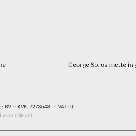
one
 BV – KVK: 72735481 – VAT ID:
i e condizioni