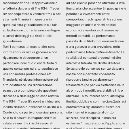
raccomandazione, un’approvazione o
ad alto rischio possono utilizzare la leva
un’offerta da parte di The 10Min Trader
finanziaria, che accentuerà i guadagni e le
BV per acquistare o vendere titoli o altri
perdite. Gli investimenti esteri
strumenti finanziari in questa o in
comportano rischi speciali, tra cui una
qualsiasi altra giurisdizione in cui tale
maggiore volatilità e rischi politici,
sollecitazione o offerta sarebbe illegale
economici e valutari e differenze nei
ai sensi delle leggi sui titoli di tale
metodi contabili. La performance
giurisdizione.
passata di un titolo o di un’azienda non
Tutti i contenuti di questo sito sono
è una garanzia o una previsione della
informazioni di natura generale e non
performance futura dell’investimento.La
riguardano le circostanze di un
totalità dei contenuti presenti nel sito
particolare individuo o entità. Nulla di
internet è tutelata dal diritto d’autore.
quanto contenuto nel sito costituisce
Senza previo consenso scritto da parte
una consulenza professionale e/o
nostra non è pertanto consentito
finanziaria, né alcuna informazione sul
riprodurre (anche parzialmente),
sito costituisce una dichiarazione
trasmettere (né per via elettronica né in
esaustiva o completa delle questioni
altro modo), modificare, stabilire link o
discusse o della legge ad esse relativa.
utilizzare il sito internet per qualsivoglia
The 10Min Trader BV non è un fiduciario
finalità pubblica o commerciale.Qualsiasi
in virtù dell’uso o dell’accesso al Sito o al
controversia riguardante l’utilizzo del
Contenuto da parte di qualsiasi persona.
sito internet è soggetta al diritto
Solo tu ti assumi la responsabilità di
svizzero, che disciplina in maniera
valutare i meriti e i rischi associati
esclusiva l’interpretazione, l’applicazione
all’uso di qualsiasi informazione o altro
e gli effetti di tutte le condizioni sopra