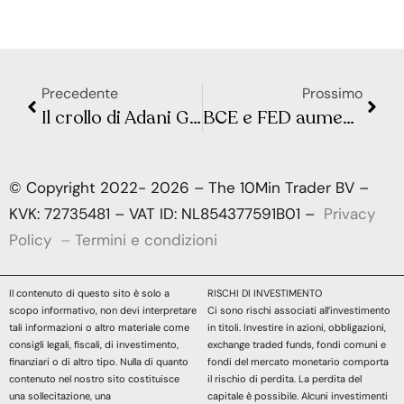
Precedente
Prossimo
Il crollo di Adani Group cancella 74 miliardi di dollari
BCE e FED aumentano i tassi, e i mutui a tasso variabile si alzano
© Copyright 2022- 2026 – The 10Min Trader BV –
KVK: 72735481 – VAT ID: NL854377591B01 –
Privacy
Policy
–
Termini e condizioni
Il contenuto di questo sito è solo a
RISCHI DI INVESTIMENTO
scopo informativo, non devi interpretare
Ci sono rischi associati all’investimento
tali informazioni o altro materiale come
in titoli. Investire in azioni, obbligazioni,
consigli legali, fiscali, di investimento,
exchange traded funds, fondi comuni e
finanziari o di altro tipo. Nulla di quanto
fondi del mercato monetario comporta
contenuto nel nostro sito costituisce
il rischio di perdita. La perdita del
una sollecitazione, una
capitale è possibile. Alcuni investimenti