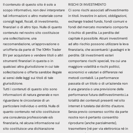
Il contenuto di questo sito è solo a
RISCHI DI INVESTIMENTO
scopo informativo, non devi interpretare
Ci sono rischi associati all’investimento
tali informazioni o altro materiale come
in titoli. Investire in azioni, obbligazioni,
consigli legali, fiscali, di investimento,
exchange traded funds, fondi comuni e
finanziari o di altro tipo. Nulla di quanto
fondi del mercato monetario comporta
contenuto nel nostro sito costituisce
il rischio di perdita. La perdita del
una sollecitazione, una
capitale è possibile. Alcuni investimenti
raccomandazione, un’approvazione o
ad alto rischio possono utilizzare la leva
un’offerta da parte di The 10Min Trader
finanziaria, che accentuerà i guadagni e le
BV per acquistare o vendere titoli o altri
perdite. Gli investimenti esteri
strumenti finanziari in questa o in
comportano rischi speciali, tra cui una
qualsiasi altra giurisdizione in cui tale
maggiore volatilità e rischi politici,
sollecitazione o offerta sarebbe illegale
economici e valutari e differenze nei
ai sensi delle leggi sui titoli di tale
metodi contabili. La performance
giurisdizione.
passata di un titolo o di un’azienda non
Tutti i contenuti di questo sito sono
è una garanzia o una previsione della
informazioni di natura generale e non
performance futura dell’investimento.La
riguardano le circostanze di un
totalità dei contenuti presenti nel sito
particolare individuo o entità. Nulla di
internet è tutelata dal diritto d’autore.
quanto contenuto nel sito costituisce
Senza previo consenso scritto da parte
una consulenza professionale e/o
nostra non è pertanto consentito
finanziaria, né alcuna informazione sul
riprodurre (anche parzialmente),
sito costituisce una dichiarazione
trasmettere (né per via elettronica né in