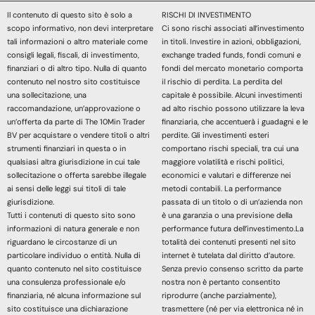
Il contenuto di questo sito è solo a
RISCHI DI INVESTIMENTO
scopo informativo, non devi interpretare
Ci sono rischi associati all’investimento
tali informazioni o altro materiale come
in titoli. Investire in azioni, obbligazioni,
consigli legali, fiscali, di investimento,
exchange traded funds, fondi comuni e
finanziari o di altro tipo. Nulla di quanto
fondi del mercato monetario comporta
contenuto nel nostro sito costituisce
il rischio di perdita. La perdita del
una sollecitazione, una
capitale è possibile. Alcuni investimenti
raccomandazione, un’approvazione o
ad alto rischio possono utilizzare la leva
un’offerta da parte di The 10Min Trader
finanziaria, che accentuerà i guadagni e le
BV per acquistare o vendere titoli o altri
perdite. Gli investimenti esteri
strumenti finanziari in questa o in
comportano rischi speciali, tra cui una
qualsiasi altra giurisdizione in cui tale
maggiore volatilità e rischi politici,
sollecitazione o offerta sarebbe illegale
economici e valutari e differenze nei
ai sensi delle leggi sui titoli di tale
metodi contabili. La performance
giurisdizione.
passata di un titolo o di un’azienda non
Tutti i contenuti di questo sito sono
è una garanzia o una previsione della
informazioni di natura generale e non
performance futura dell’investimento.La
riguardano le circostanze di un
totalità dei contenuti presenti nel sito
particolare individuo o entità. Nulla di
internet è tutelata dal diritto d’autore.
quanto contenuto nel sito costituisce
Senza previo consenso scritto da parte
una consulenza professionale e/o
nostra non è pertanto consentito
finanziaria, né alcuna informazione sul
riprodurre (anche parzialmente),
sito costituisce una dichiarazione
trasmettere (né per via elettronica né in