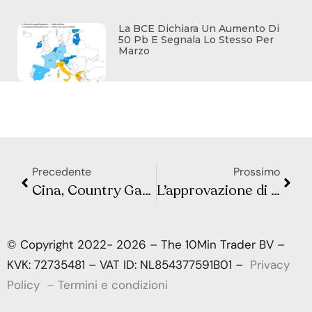
La BCE Dichiara Un Aumento Di
50 Pb E Segnala Lo Stesso Per
Marzo
Precedente
Prossimo
Cina, Country Garden registra una perdita record e avverte di un possibile default
L’approvazione di un ETF spot di Bitcoin è vicina?
© Copyright 2022- 2026 – The 10Min Trader BV –
KVK: 72735481 – VAT ID: NL854377591B01 –
Privacy
Policy
–
Termini e condizioni