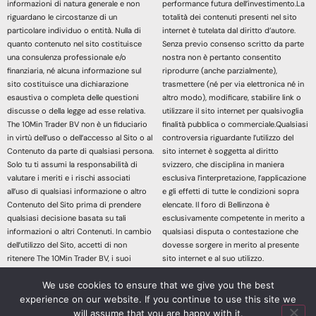
informazioni di natura generale e non
performance futura dell’investimento.La
riguardano le circostanze di un
totalità dei contenuti presenti nel sito
particolare individuo o entità. Nulla di
internet è tutelata dal diritto d’autore.
quanto contenuto nel sito costituisce
Senza previo consenso scritto da parte
una consulenza professionale e/o
nostra non è pertanto consentito
finanziaria, né alcuna informazione sul
riprodurre (anche parzialmente),
sito costituisce una dichiarazione
trasmettere (né per via elettronica né in
esaustiva o completa delle questioni
altro modo), modificare, stabilire link o
discusse o della legge ad esse relativa.
utilizzare il sito internet per qualsivoglia
The 10Min Trader BV non è un fiduciario
finalità pubblica o commerciale.Qualsiasi
in virtù dell’uso o dell’accesso al Sito o al
controversia riguardante l’utilizzo del
Contenuto da parte di qualsiasi persona.
sito internet è soggetta al diritto
Solo tu ti assumi la responsabilità di
svizzero, che disciplina in maniera
valutare i meriti e i rischi associati
esclusiva l’interpretazione, l’applicazione
all’uso di qualsiasi informazione o altro
e gli effetti di tutte le condizioni sopra
Contenuto del Sito prima di prendere
elencate. Il foro di Bellinzona è
qualsiasi decisione basata su tali
esclusivamente competente in merito a
informazioni o altri Contenuti. In cambio
qualsiasi disputa o contestazione che
dell’utilizzo del Sito, accetti di non
dovesse sorgere in merito al presente
ritenere The 10Min Trader BV, i suoi
sito internet e al suo utilizzo.
affiliati o qualsiasi terzo fornitore di
Accedendo e continuando nella lettura
We use cookies to ensure that we give you the best
servizi responsabile di eventuali
dei contenuti di questo sito Web
experience on our website. If you continue to use this site we
richieste di risarcimento danni derivanti
dichiari di aver letto, compreso e
da qualsiasi decisione presa sulla base
accettato le sopracitate informazioni
will assume that you are happy with it.