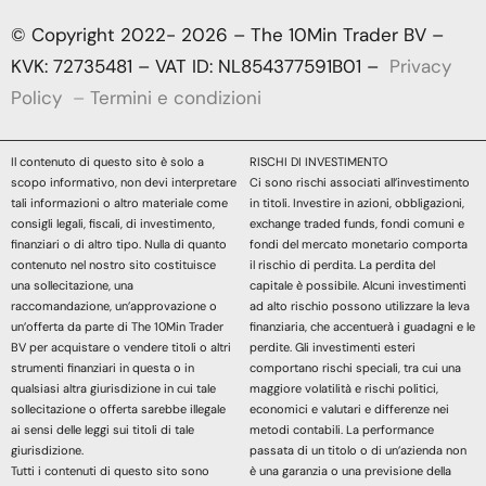
© Copyright 2022- 2026 – The 10Min Trader BV –
KVK: 72735481 – VAT ID: NL854377591B01 –
Privacy
Policy
–
Termini e condizioni
Il contenuto di questo sito è solo a
RISCHI DI INVESTIMENTO
scopo informativo, non devi interpretare
Ci sono rischi associati all’investimento
tali informazioni o altro materiale come
in titoli. Investire in azioni, obbligazioni,
consigli legali, fiscali, di investimento,
exchange traded funds, fondi comuni e
finanziari o di altro tipo. Nulla di quanto
fondi del mercato monetario comporta
contenuto nel nostro sito costituisce
il rischio di perdita. La perdita del
una sollecitazione, una
capitale è possibile. Alcuni investimenti
raccomandazione, un’approvazione o
ad alto rischio possono utilizzare la leva
un’offerta da parte di The 10Min Trader
finanziaria, che accentuerà i guadagni e le
BV per acquistare o vendere titoli o altri
perdite. Gli investimenti esteri
strumenti finanziari in questa o in
comportano rischi speciali, tra cui una
qualsiasi altra giurisdizione in cui tale
maggiore volatilità e rischi politici,
sollecitazione o offerta sarebbe illegale
economici e valutari e differenze nei
ai sensi delle leggi sui titoli di tale
metodi contabili. La performance
giurisdizione.
passata di un titolo o di un’azienda non
Tutti i contenuti di questo sito sono
è una garanzia o una previsione della