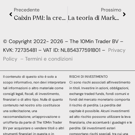
Precedente
Prossimo
Caixin PMI: la crescita dei servizi in Cina si attenua a giugno
La teoria di Markowitz non funziona
© Copyright 2022- 2026 – The 10Min Trader BV –
KVK: 72735481 – VAT ID: NL854377591B01 –
Privacy
Policy
–
Termini e condizioni
Il contenuto di questo sito è solo a
RISCHI DI INVESTIMENTO
scopo informativo, non devi interpretare
Ci sono rischi associati all’investimento
tali informazioni o altro materiale come
in titoli. Investire in azioni, obbligazioni,
consigli legali, fiscali, di investimento,
exchange traded funds, fondi comuni e
finanziari o di altro tipo. Nulla di quanto
fondi del mercato monetario comporta
contenuto nel nostro sito costituisce
il rischio di perdita. La perdita del
una sollecitazione, una
capitale è possibile. Alcuni investimenti
raccomandazione, un’approvazione o
ad alto rischio possono utilizzare la leva
un’offerta da parte di The 10Min Trader
finanziaria, che accentuerà i guadagni e le
BV per acquistare o vendere titoli o altri
perdite. Gli investimenti esteri
strumenti finanziari in questa o in
comportano rischi speciali, tra cui una