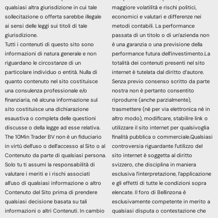
qualsiasi altra giurisdizione in cui tale
maggiore volatilità e rischi politici,
sollecitazione o offerta sarebbe illegale
economici e valutari e differenze nei
ai sensi delle leggi sui titoli di tale
metodi contabili. La performance
giurisdizione.
passata di un titolo o di un’azienda non
Tutti i contenuti di questo sito sono
è una garanzia o una previsione della
informazioni di natura generale e non
performance futura dell’investimento.La
riguardano le circostanze di un
totalità dei contenuti presenti nel sito
particolare individuo o entità. Nulla di
internet è tutelata dal diritto d’autore.
quanto contenuto nel sito costituisce
Senza previo consenso scritto da parte
una consulenza professionale e/o
nostra non è pertanto consentito
finanziaria, né alcuna informazione sul
riprodurre (anche parzialmente),
sito costituisce una dichiarazione
trasmettere (né per via elettronica né in
esaustiva o completa delle questioni
altro modo), modificare, stabilire link o
discusse o della legge ad esse relativa.
utilizzare il sito internet per qualsivoglia
The 10Min Trader BV non è un fiduciario
finalità pubblica o commerciale.Qualsiasi
in virtù dell’uso o dell’accesso al Sito o al
controversia riguardante l’utilizzo del
Contenuto da parte di qualsiasi persona.
sito internet è soggetta al diritto
Solo tu ti assumi la responsabilità di
svizzero, che disciplina in maniera
valutare i meriti e i rischi associati
esclusiva l’interpretazione, l’applicazione
all’uso di qualsiasi informazione o altro
e gli effetti di tutte le condizioni sopra
Contenuto del Sito prima di prendere
elencate. Il foro di Bellinzona è
qualsiasi decisione basata su tali
esclusivamente competente in merito a
informazioni o altri Contenuti. In cambio
qualsiasi disputa o contestazione che