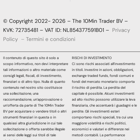
© Copyright 2022- 2026 – The 10Min Trader BV –
KVK: 72735481 – VAT ID: NL854377591B01 –
Privacy
Policy
–
Termini e condizioni
Il contenuto di questo sito è solo a
RISCHI DI INVESTIMENTO
scopo informativo, non devi interpretare
Ci sono rischi associati all’investimento
tali informazioni o altro materiale come
in titoli. Investire in azioni, obbligazioni,
consigli legali, fiscali, di investimento,
exchange traded funds, fondi comuni e
finanziari o di altro tipo. Nulla di quanto
fondi del mercato monetario comporta
contenuto nel nostro sito costituisce
il rischio di perdita. La perdita del
una sollecitazione, una
capitale è possibile. Alcuni investimenti
raccomandazione, un’approvazione o
ad alto rischio possono utilizzare la leva
un’offerta da parte di The 10Min Trader
finanziaria, che accentuerà i guadagni e le
BV per acquistare o vendere titoli o altri
perdite. Gli investimenti esteri
strumenti finanziari in questa o in
comportano rischi speciali, tra cui una
qualsiasi altra giurisdizione in cui tale
maggiore volatilità e rischi politici,
sollecitazione o offerta sarebbe illegale
economici e valutari e differenze nei
ai sensi delle leggi sui titoli di tale
metodi contabili. La performance