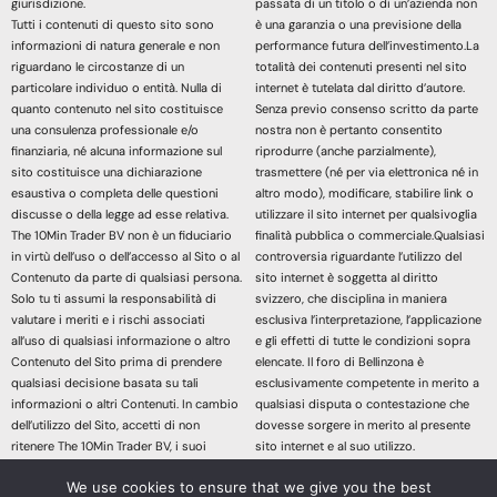
giurisdizione.
passata di un titolo o di un’azienda non
Tutti i contenuti di questo sito sono
è una garanzia o una previsione della
informazioni di natura generale e non
performance futura dell’investimento.La
riguardano le circostanze di un
totalità dei contenuti presenti nel sito
particolare individuo o entità. Nulla di
internet è tutelata dal diritto d’autore.
quanto contenuto nel sito costituisce
Senza previo consenso scritto da parte
una consulenza professionale e/o
nostra non è pertanto consentito
finanziaria, né alcuna informazione sul
riprodurre (anche parzialmente),
sito costituisce una dichiarazione
trasmettere (né per via elettronica né in
esaustiva o completa delle questioni
altro modo), modificare, stabilire link o
discusse o della legge ad esse relativa.
utilizzare il sito internet per qualsivoglia
The 10Min Trader BV non è un fiduciario
finalità pubblica o commerciale.Qualsiasi
in virtù dell’uso o dell’accesso al Sito o al
controversia riguardante l’utilizzo del
Contenuto da parte di qualsiasi persona.
sito internet è soggetta al diritto
Solo tu ti assumi la responsabilità di
svizzero, che disciplina in maniera
valutare i meriti e i rischi associati
esclusiva l’interpretazione, l’applicazione
all’uso di qualsiasi informazione o altro
e gli effetti di tutte le condizioni sopra
Contenuto del Sito prima di prendere
elencate. Il foro di Bellinzona è
qualsiasi decisione basata su tali
esclusivamente competente in merito a
informazioni o altri Contenuti. In cambio
qualsiasi disputa o contestazione che
dell’utilizzo del Sito, accetti di non
dovesse sorgere in merito al presente
ritenere The 10Min Trader BV, i suoi
sito internet e al suo utilizzo.
affiliati o qualsiasi terzo fornitore di
Accedendo e continuando nella lettura
We use cookies to ensure that we give you the best
servizi responsabile di eventuali
dei contenuti di questo sito Web