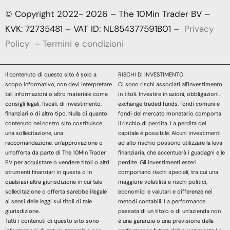
© Copyright 2022- 2026 – The 10Min Trader BV –
KVK: 72735481 – VAT ID: NL854377591B01 –
Privacy
Policy
–
Termini e condizioni
Il contenuto di questo sito è solo a
RISCHI DI INVESTIMENTO
scopo informativo, non devi interpretare
Ci sono rischi associati all’investimento
tali informazioni o altro materiale come
in titoli. Investire in azioni, obbligazioni,
consigli legali, fiscali, di investimento,
exchange traded funds, fondi comuni e
finanziari o di altro tipo. Nulla di quanto
fondi del mercato monetario comporta
contenuto nel nostro sito costituisce
il rischio di perdita. La perdita del
una sollecitazione, una
capitale è possibile. Alcuni investimenti
raccomandazione, un’approvazione o
ad alto rischio possono utilizzare la leva
un’offerta da parte di The 10Min Trader
finanziaria, che accentuerà i guadagni e le
BV per acquistare o vendere titoli o altri
perdite. Gli investimenti esteri
strumenti finanziari in questa o in
comportano rischi speciali, tra cui una
qualsiasi altra giurisdizione in cui tale
maggiore volatilità e rischi politici,
sollecitazione o offerta sarebbe illegale
economici e valutari e differenze nei
ai sensi delle leggi sui titoli di tale
metodi contabili. La performance
giurisdizione.
passata di un titolo o di un’azienda non
Tutti i contenuti di questo sito sono
è una garanzia o una previsione della