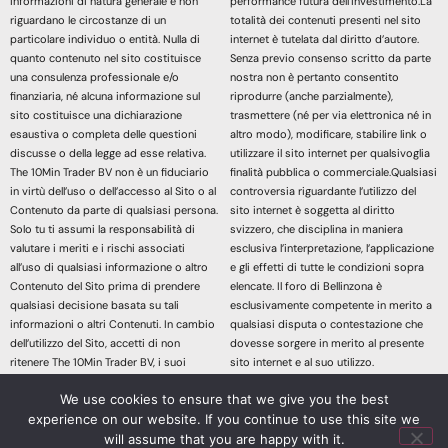
informazioni di natura generale e non
performance futura dell’investimento.La
riguardano le circostanze di un
totalità dei contenuti presenti nel sito
particolare individuo o entità. Nulla di
internet è tutelata dal diritto d’autore.
quanto contenuto nel sito costituisce
Senza previo consenso scritto da parte
una consulenza professionale e/o
nostra non è pertanto consentito
finanziaria, né alcuna informazione sul
riprodurre (anche parzialmente),
sito costituisce una dichiarazione
trasmettere (né per via elettronica né in
esaustiva o completa delle questioni
altro modo), modificare, stabilire link o
discusse o della legge ad esse relativa.
utilizzare il sito internet per qualsivoglia
The 10Min Trader BV non è un fiduciario
finalità pubblica o commerciale.Qualsiasi
in virtù dell’uso o dell’accesso al Sito o al
controversia riguardante l’utilizzo del
Contenuto da parte di qualsiasi persona.
sito internet è soggetta al diritto
Solo tu ti assumi la responsabilità di
svizzero, che disciplina in maniera
valutare i meriti e i rischi associati
esclusiva l’interpretazione, l’applicazione
all’uso di qualsiasi informazione o altro
e gli effetti di tutte le condizioni sopra
Contenuto del Sito prima di prendere
elencate. Il foro di Bellinzona è
qualsiasi decisione basata su tali
esclusivamente competente in merito a
informazioni o altri Contenuti. In cambio
qualsiasi disputa o contestazione che
dell’utilizzo del Sito, accetti di non
dovesse sorgere in merito al presente
ritenere The 10Min Trader BV, i suoi
sito internet e al suo utilizzo.
affiliati o qualsiasi terzo fornitore di
Accedendo e continuando nella lettura
We use cookies to ensure that we give you the best
servizi responsabile di eventuali
dei contenuti di questo sito Web
experience on our website. If you continue to use this site we
richieste di risarcimento danni derivanti
dichiari di aver letto, compreso e
da qualsiasi decisione presa sulla base
accettato le sopracitate informazioni
will assume that you are happy with it.