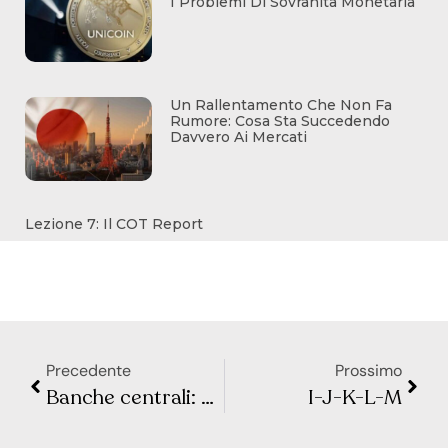
I Problemi Di Sovranità Monetaria
Un Rallentamento Che Non Fa
Rumore: Cosa Sta Succedendo
Davvero Ai Mercati
Lezione 7: Il COT Report
Precedente
Prossimo
Banche centrali: come stanno influenzando i mercati finanziari?
I-J-K-L-M