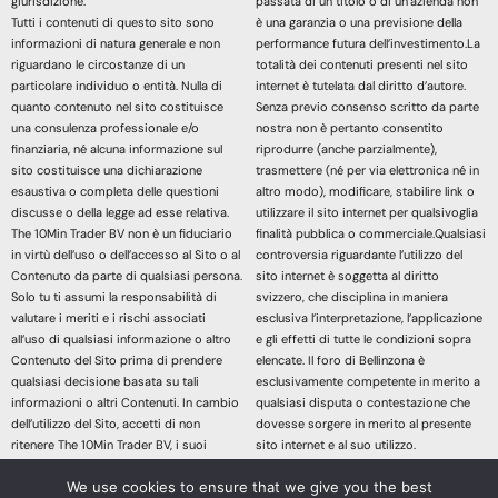
giurisdizione.
passata di un titolo o di un’azienda non
Tutti i contenuti di questo sito sono
è una garanzia o una previsione della
informazioni di natura generale e non
performance futura dell’investimento.La
riguardano le circostanze di un
totalità dei contenuti presenti nel sito
particolare individuo o entità. Nulla di
internet è tutelata dal diritto d’autore.
quanto contenuto nel sito costituisce
Senza previo consenso scritto da parte
una consulenza professionale e/o
nostra non è pertanto consentito
finanziaria, né alcuna informazione sul
riprodurre (anche parzialmente),
sito costituisce una dichiarazione
trasmettere (né per via elettronica né in
esaustiva o completa delle questioni
altro modo), modificare, stabilire link o
discusse o della legge ad esse relativa.
utilizzare il sito internet per qualsivoglia
The 10Min Trader BV non è un fiduciario
finalità pubblica o commerciale.Qualsiasi
in virtù dell’uso o dell’accesso al Sito o al
controversia riguardante l’utilizzo del
Contenuto da parte di qualsiasi persona.
sito internet è soggetta al diritto
Solo tu ti assumi la responsabilità di
svizzero, che disciplina in maniera
valutare i meriti e i rischi associati
esclusiva l’interpretazione, l’applicazione
all’uso di qualsiasi informazione o altro
e gli effetti di tutte le condizioni sopra
Contenuto del Sito prima di prendere
elencate. Il foro di Bellinzona è
qualsiasi decisione basata su tali
esclusivamente competente in merito a
informazioni o altri Contenuti. In cambio
qualsiasi disputa o contestazione che
dell’utilizzo del Sito, accetti di non
dovesse sorgere in merito al presente
ritenere The 10Min Trader BV, i suoi
sito internet e al suo utilizzo.
affiliati o qualsiasi terzo fornitore di
Accedendo e continuando nella lettura
We use cookies to ensure that we give you the best
servizi responsabile di eventuali
dei contenuti di questo sito Web