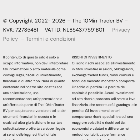
© Copyright 2022- 2026 – The 10Min Trader BV –
KVK: 72735481 – VAT ID: NL854377591B01 –
Privacy
Policy
–
Termini e condizioni
Il contenuto di questo sito è solo a
RISCHI DI INVESTIMENTO
scopo informativo, non devi interpretare
Ci sono rischi associati all’investimento
tali informazioni o altro materiale come
in titoli. Investire in azioni, obbligazioni,
consigli legali, fiscali, di investimento,
exchange traded funds, fondi comuni e
finanziari o di altro tipo. Nulla di quanto
fondi del mercato monetario comporta
contenuto nel nostro sito costituisce
il rischio di perdita. La perdita del
una sollecitazione, una
capitale è possibile. Alcuni investimenti
raccomandazione, un’approvazione o
ad alto rischio possono utilizzare la leva
un’offerta da parte di The 10Min Trader
finanziaria, che accentuerà i guadagni e le
BV per acquistare o vendere titoli o altri
perdite. Gli investimenti esteri
strumenti finanziari in questa o in
comportano rischi speciali, tra cui una
qualsiasi altra giurisdizione in cui tale
maggiore volatilità e rischi politici,
sollecitazione o offerta sarebbe illegale
economici e valutari e differenze nei
ai sensi delle leggi sui titoli di tale
metodi contabili. La performance